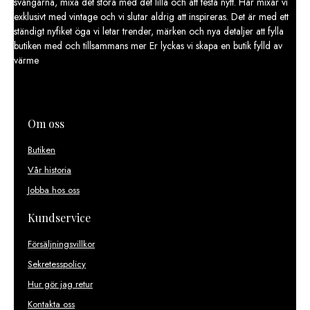
svängarna, mixa det stora med det lilla och att testa nytt. Här mixar vi
exklusivt med vintage och vi slutar aldrig att inspireras. Det är med ett
ständigt nyfiket öga vi letar trender, märken och nya detaljer att fylla
butiken med och tillsammans mer Er lyckas vi skapa en butik fylld av
värme
Om oss
Butiken
Vår historia
Jobba hos oss
Kundservice
Försäljningsvillkor
Sekretesspolicy
Hur gör jag retur
Kontakta oss