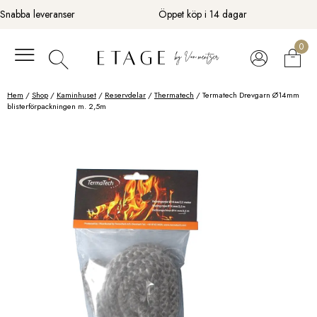
Fortsätt
Snabba leveranser
Öppet köp i 14 dagar
till
innehåll
0
Hem
/
Shop
/
Kaminhuset
/
Reservdelar
/
Thermatech
/ Termatech Drevgarn Ø14mm
blisterförpackningen m. 2,5m