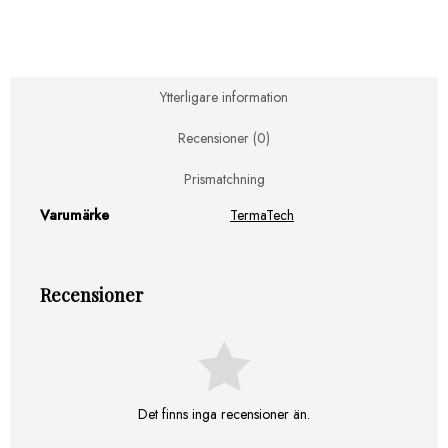
Ø14mm
blisterförpackningen
m.
2,5m
mängd
Ytterligare information
Recensioner (0)
Prismatchning
Varumärke
TermaTech
Recensioner
Det finns inga recensioner än.