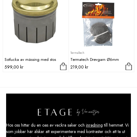
TermaTech
Sotlucka av mässing med stos
Termatech Drevgarn Ø6mm
599,00
kr
219,00
kr
Hos oss hittar du en oas av vackra saker och
inredning
till hemmet. Vi
som jobbar här älskar att experimentera med kontraster och att ta ut