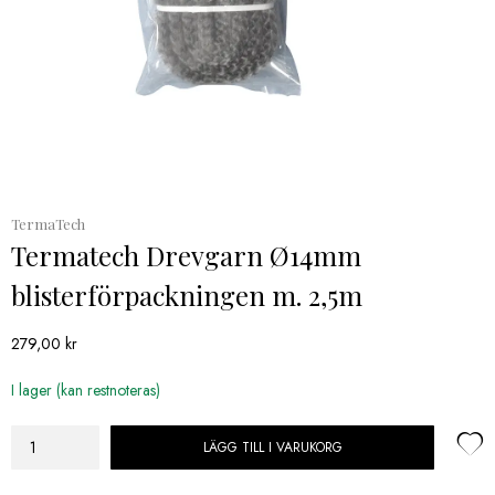
TermaTech
Termatech Drevgarn Ø14mm
blisterförpackningen m. 2,5m
279,00
kr
I lager (kan restnoteras)
LÄGG TILL I VARUKORG
Termatech
Drevgarn