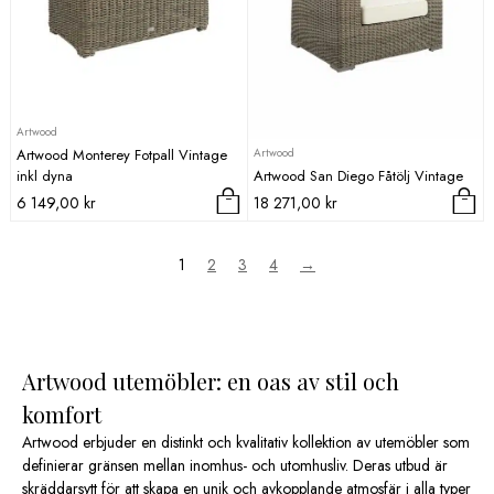
Artwood
Artwood
Artwood Monterey Fotpall Vintage
inkl dyna
Artwood San Diego Fåtölj Vintage
6 149,00
kr
18 271,00
kr
1
2
3
4
→
Artwood utemöbler: en oas av stil och
komfort
Artwood erbjuder en distinkt och kvalitativ kollektion av utemöbler som
definierar gränsen mellan inomhus- och utomhusliv. Deras utbud är
skräddarsytt för att skapa en unik och avkopplande atmosfär i alla typer