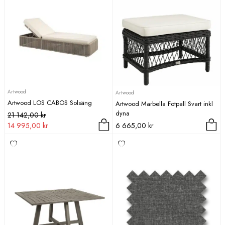
Artwood
Artwood
Artwood LOS CABOS Solsäng
Artwood Marbella Fotpall Svart inkl
dyna
Det
Det
21 142,00
kr
ursprungliga
nuvarande
14 995,00
kr
6 665,00
kr
priset
priset
var:
är:
21
14
142,00 kr.
995,00 kr.