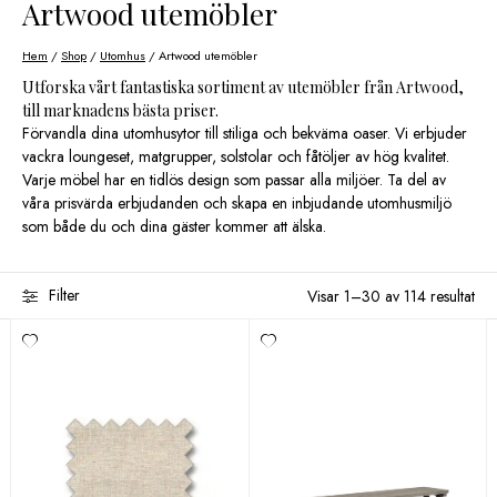
Artwood utemöbler
Hem
/
Shop
/
Utomhus
/ Artwood utemöbler
Utforska vårt fantastiska sortiment av utemöbler från Artwood,
till marknadens bästa priser.
Förvandla dina utomhusytor till stiliga och bekväma oaser. Vi erbjuder
vackra loungeset, matgrupper, solstolar och fåtöljer av hög kvalitet.
Varje möbel har en tidlös design som passar alla miljöer. Ta del av
våra prisvärda erbjudanden och skapa en inbjudande utomhusmiljö
som både du och dina gäster kommer att älska.
Filter
Visar 1–30 av 114 resultat
Sortera efter
Varumärke
Color