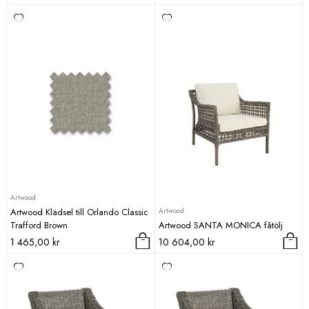
Artwood
Artwood
Artwood Klädsel till Orlando Classic
Trafford Brown
Artwood SANTA MONICA fåtölj
1 465,00
kr
10 604,00
kr
Den
här
produkten
har