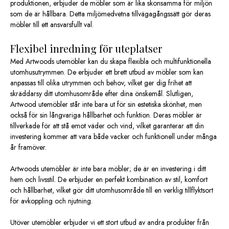
produktionen, erbjuder de möbler som är lika skonsamma för miljön
som de är hållbara. Detta miljömedvetna tillvägagångssätt gör deras
möbler till ett ansvarsfullt val.
Flexibel inredning för uteplatser
Med Artwoods utemöbler kan du skapa flexibla och multifunktionella
utomhusutrymmen. De erbjuder ett brett utbud av möbler som kan
anpassas till olika utrymmen och behov, vilket ger dig frihet att
skräddarsy ditt utomhusområde efter dina önskemål. Slutligen,
Artwood utemöbler står inte bara ut för sin estetiska skönhet, men
också för sin långvariga hållbarhet och funktion. Deras möbler är
tillverkade för att stå emot väder och vind, vilket garanterar att din
investering kommer att vara både vacker och funktionell under många
år framöver.
Artwoods utemöbler är inte bara möbler; de är en investering i ditt
hem och livsstil. De erbjuder en perfekt kombination av stil, komfort
och hållbarhet, vilket gör ditt utomhusområde till en verklig tillflyktsort
för avkoppling och njutning.
Utöver utemöbler erbjuder vi ett stort utbud av andra produkter från