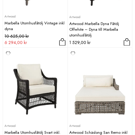
Artwood
Artwood
Marbella Utomhusfåtölj Vintage inkl
Artwood Marbella Dyna Fåtölj
dyna
Offwhite – Dyna till Marbella
utomhusfåtölj
Det
Det
10 625,00
kr
ursprungliga
nuvarande
6 294,00
kr
1 529,00
kr
priset
priset
var:
är:
10
6
625,00 kr.
294,00 kr.
Artwood
Artwood
Marbella Utomhusfåtölj Svart inkl.
Artwood Schäslong San Remo inkl