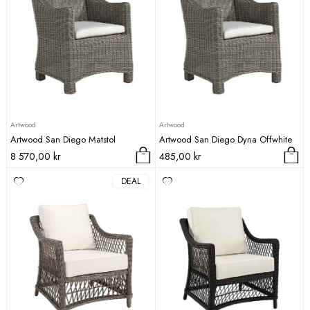
flera
varianter.
De
olika
alternativen
kan
väljas
på
produktsidan
Artwood
Artwood
Artwood San Diego Matstol
Artwood San Diego Dyna Offwhite
8 570,00
kr
485,00
kr
DEAL