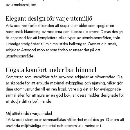
av utomhusmiljöer.
Elegant design för varje utemiljö
Artwood har förfinat konsten att skapa utemöbler som speglar en
harmonisk blandning av moderna och klassiska element. Deras design
är anpassad för att komplettera olika typer av utomhusområden, från
lummiga trädgårdar till minimalistiska balkonger. Oavsett din smak,
erbjuder Artwood möbler som förhöjer utseendet på ditt
utomhusområde.
Högsta komfort under bar himmel
Komforten som utemöbler från Artwood erbjuder är oöverträffad. De
är skapade för att erbjuda maximal avkoppling och njutning, vilket gör
dina utomhusstunder till en ren fröjd. Vare sig det är för avslappnade
samtal eller för att njuta av en god bok, är dessa möbler designade för
att stödja ditt välbefinnande.
Miljötänkande i varje möbel
I Artwoods utemöbler sammanflätas hållbarhet med design. Genom att
använda miljövänliga material och ansvarsfulla metoder i