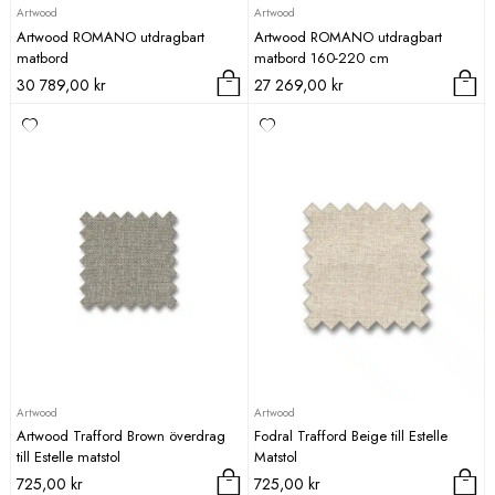
Artwood
Artwood
Artwood ROMANO utdragbart
Artwood ROMANO utdragbart
matbord
matbord 160-220 cm
30 789,00
kr
27 269,00
kr
Artwood
Artwood
Artwood Trafford Brown överdrag
Fodral Trafford Beige till Estelle
till Estelle matstol
Matstol
725,00
kr
725,00
kr