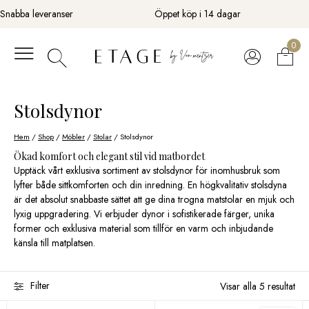
Fortsätt
Snabba leveranser
Öppet köp i 14 dagar
till
innehåll
0
Stolsdynor
Hem
/
Shop
/
Möbler
/
Stolar
/ Stolsdynor
Ökad komfort och elegant stil vid matbordet
Upptäck vårt exklusiva sortiment av stolsdynor för inomhusbruk som
lyfter både sittkomforten och din inredning. En högkvalitativ stolsdyna
är det absolut snabbaste sättet att ge dina trogna matstolar en mjuk och
lyxig uppgradering. Vi erbjuder dynor i sofistikerade färger, unika
former och exklusiva material som tillför en varm och inbjudande
känsla till matplatsen.
Filter
Visar alla 5 resultat