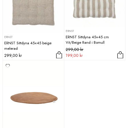
ERNST
ERNST Sittdyna 45×45 cm
ERNST
Vit/Beige Rand i Bomull
ERNST Sittdyna 45×45 beige
melerad
Det
Det
299,00
kr
ursprungliga
nuvarande
299,00
kr
199,00
kr
priset
priset
var:
är:
299,00 kr.
199,00 kr.