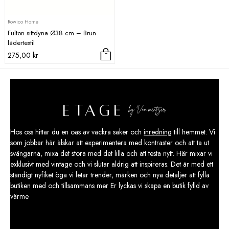
Rowico Home
Fulton sittdyna Ø38 cm – Brun
lädertextil
275,00
kr
Hos oss hittar du en oas av vackra saker och
inredning
till hemmet. Vi
som jobbar här älskar att experimentera med kontraster och att ta ut
svängarna, mixa det stora med det lilla och att testa nytt. Här mixar vi
exklusivt med vintage och vi slutar aldrig att inspireras. Det är med ett
ständigt nyfiket öga vi letar trender, märken och nya detaljer att fylla
butiken med och tillsammans mer Er lyckas vi skapa en butik fylld av
värme