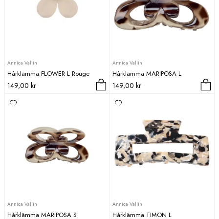
Annica Vallin
Annica Vallin
Hårklämma FLOWER L Rouge
Hårklämma MARIPOSA L
149,00
kr
149,00
kr
Den
här
produkten
har
flera
varianter.
De
olika
alternativen
kan
väljas
Annica Vallin
Annica Vallin
på
Hårklämma MARIPOSA S
Hårklämma TIMON L