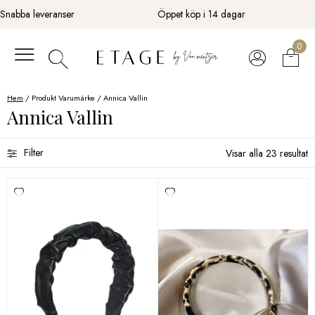
Fortsätt
Snabba leveranser
Öppet köp i 14 dagar
till
innehåll
0
Hem
/ Produkt Varumärke / Annica Vallin
Annica Vallin
Filter
Visar alla 23 resultat
Sortera efter
Color
Material
Storlek