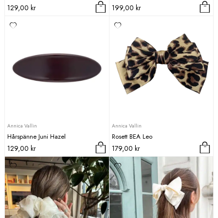
produktsidan
129,00
kr
199,00
kr
Annica Vallin
Annica Vallin
Hårspänne Juni Hazel
Rosett BEA Leo
129,00
kr
179,00
kr