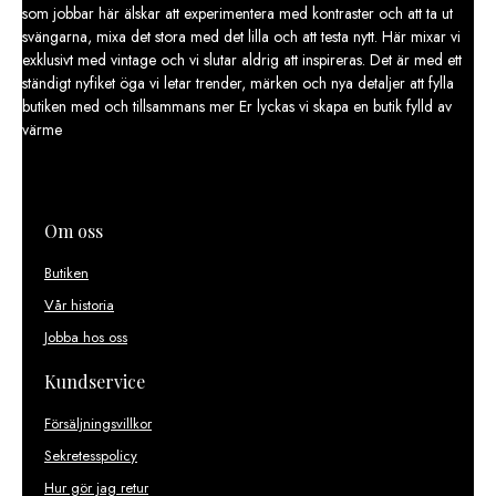
olika
som jobbar här älskar att experimentera med kontraster och att ta ut
alternativen
svängarna, mixa det stora med det lilla och att testa nytt. Här mixar vi
kan
exklusivt med vintage och vi slutar aldrig att inspireras. Det är med ett
väljas
ständigt nyfiket öga vi letar trender, märken och nya detaljer att fylla
på
butiken med och tillsammans mer Er lyckas vi skapa en butik fylld av
produktsidan
värme
Om oss
Butiken
Vår historia
Jobba hos oss
Kundservice
Försäljningsvillkor
Sekretesspolicy
Hur gör jag retur