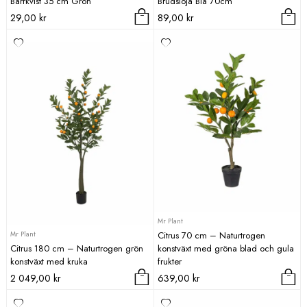
Barrkvist 35 cm Grön
Brudslöja Blå 70cm
29,00
kr
89,00
kr
Mr Plant
Mr Plant
Citrus 70 cm – Naturtrogen
Citrus 180 cm – Naturtrogen grön
konstväxt med gröna blad och gula
konstväxt med kruka
frukter
2 049,00
kr
639,00
kr