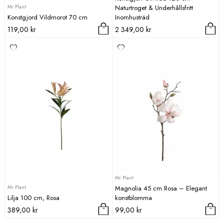
Mr Plant
Naturtroget & Underhållsfritt
Konstgjord Vildmorot 70 cm
Inomhusträd
119,00
kr
2 349,00
kr
Mr Plant
Mr Plant
Magnolia 45 cm Rosa – Elegant
Lilja 100 cm, Rosa
konstblomma
389,00
kr
99,00
kr