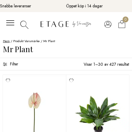
Fortsätt
Snabba leveranser
Öppet köp i 14 dagar
till
innehåll
0
Hem
/ Produkt Varumärke / Mr Plant
Mr Plant
Filter
Visar 1–30 av 427 resultat
Sortera efter
Color
Storlek