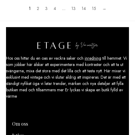
1
2
3
4
…
13
14
15
→
Hos oss hittar du en oas av vackra saker och
inredning
till hemmet. Vi
som jobbar här älskar att experimentera med kontraster och att ta ut
svängarna, mixa det stora med det lilla och att testa nytt. Här mixar vi
exklusivt med vintage och vi slutar aldrig att inspireras. Det är med ett
ständigt nyfiket öga vi letar trender, märken och nya detaljer att fylla
butiken med och tillsammans mer Er lyckas vi skapa en butik fylld av
värme
Om oss