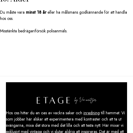
Du måste vara
minst 18 år
eller ha målsmans godkännande för att handla
hos oss.
Misstänkta bedrägeriförsök polisanmäls.
Hos oss hittar du en oas av vackra saker och
inredning
till hemmet. Vi
som jobbar här älskar att experimentera med kontraster och att ta ut
svängarna, mixa det stora med det lilla och att testa nytt. Här mixar vi
exklusivt med vintage och vi slutar aldrig att inspireras. Det är med ett