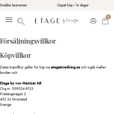
Fortsätt
Snabba leveranser
Öppet köp i 14 dagar
till
innehåll
0
Försäljningsvillkor
Köpvillkor
Dessa köpvillkor gäller för köp via
etageinredning.se
och ingås mellan
kunden och:
Etage by von Mentzer AB
Org.nr: 559024-8133
Prästängsvägen 2
452 33 Strömstad
Sverige