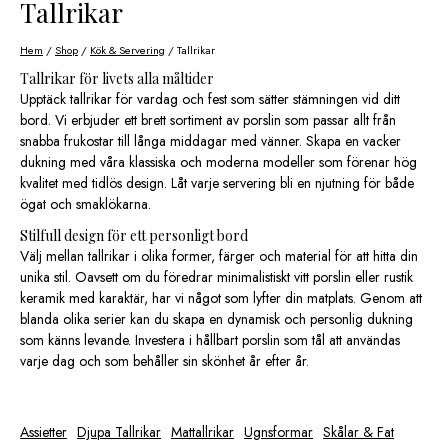
Tallrikar
Hem
/
Shop
/
Kök & Servering
/ Tallrikar
Tallrikar för livets alla måltider
Upptäck tallrikar för vardag och fest som sätter stämningen vid ditt
bord. Vi erbjuder ett brett sortiment av porslin som passar allt från
snabba frukostar till långa middagar med vänner. Skapa en vacker
dukning med våra klassiska och moderna modeller som förenar hög
kvalitet med tidlös design. Låt varje servering bli en njutning för både
ögat och smaklökarna.
Stilfull design för ett personligt bord
Välj mellan tallrikar i olika former, färger och material för att hitta din
unika stil. Oavsett om du föredrar minimalistiskt vitt porslin eller rustik
keramik med karaktär, har vi något som lyfter din matplats. Genom att
blanda olika serier kan du skapa en dynamisk och personlig dukning
som känns levande. Investera i hållbart porslin som tål att användas
varje dag och som behåller sin skönhet år efter år.
Assietter
Djupa Tallrikar
Mattallrikar
Ugnsformar
Skålar & Fat