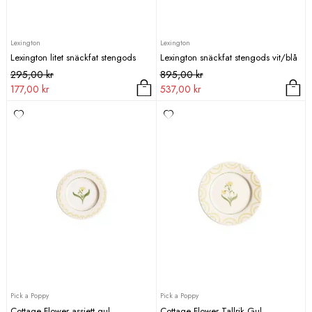
Lexington
Lexington
Lexington litet snäckfat stengods
Lexington snäckfat stengods vit/blå
Det
Det
Det
Det
295,00
kr
895,00
kr
ursprungliga
nuvarande
ursprungliga
nuvarande
177,00
kr
537,00
kr
priset
priset
priset
priset
var:
är:
var:
är:
295,00 kr.
177,00 kr.
895,00 kr.
537,00 kr.
Pick a Poppy
Pick a Poppy
Cottage Flower assiett gul
Cottage Flower Tallrik Gul