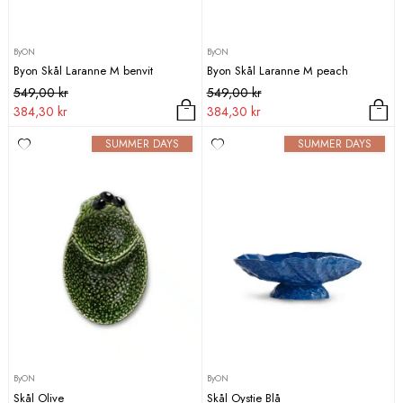
ByON
ByON
Byon Skål Laranne M benvit
Byon Skål Laranne M peach
Det
Det
Det
Det
549,00
kr
549,00
kr
ursprungliga
nuvarande
ursprungliga
nuvarande
384,30
kr
384,30
kr
priset
priset
priset
priset
SUMMER DAYS
SUMMER DAYS
var:
är:
var:
är:
549,00 kr.
384,30 kr.
549,00 kr.
384,30 kr.
ByON
ByON
Skål Olive
Skål Oystie Blå