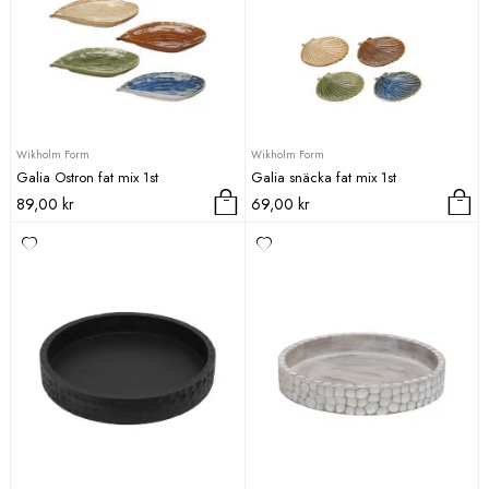
olika
alternativen
kan
väljas
på
produktsidan
Wikholm Form
Wikholm Form
Galia Ostron fat mix 1st
Galia snäcka fat mix 1st
89,00
kr
69,00
kr