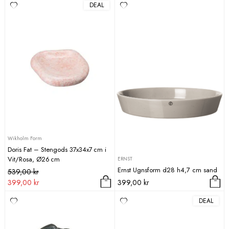
DEAL
var:
är:
539,00 kr.
399,00 kr.
Wikholm Form
Doris Fat – Stengods 37x34x7 cm i
Vit/Rosa, Ø26 cm
ERNST
Ernst Ugnsform d28 h4,7 cm sand
Det
Det
539,00
kr
ursprungliga
nuvarande
399,00
kr
399,00
kr
priset
priset
DEAL
var:
är:
539,00 kr.
399,00 kr.