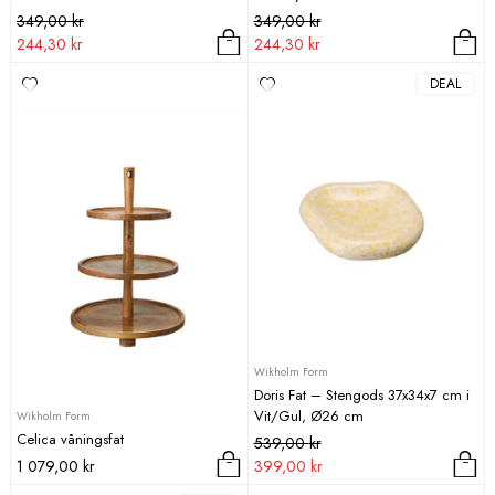
Det
Det
Det
Det
349,00
kr
349,00
kr
ursprungliga
nuvarande
ursprungliga
nuvarande
244,30
kr
244,30
kr
priset
priset
priset
priset
DEAL
var:
är:
var:
är:
349,00 kr.
244,30 kr.
349,00 kr.
244,30 kr.
Wikholm Form
Doris Fat – Stengods 37x34x7 cm i
Vit/Gul, Ø26 cm
Wikholm Form
Celica våningsfat
Det
Det
539,00
kr
ursprungliga
nuvarande
1 079,00
kr
399,00
kr
priset
priset