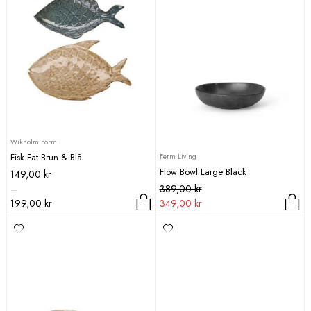
Wikholm Form
Fisk Fat Brun & Blå
Ferm Living
Flow Bowl Large Black
Prisintervall:
149,00
kr
149,00 kr
Det
Det
–
389,00
kr
till
ursprungliga
nuvarande
199,00
kr
349,00
kr
199,00 kr
priset
priset
Den
var:
är:
här
389,00 kr.
349,00 kr.
produkten
har
flera
varianter.
De