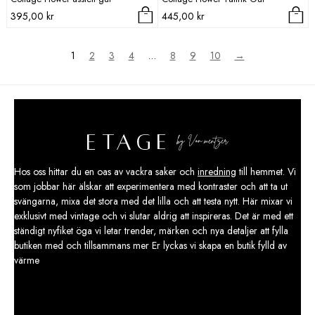
395,00
kr
445,00
kr
1
2
3
4
…
8
9
10
→
Hos oss hittar du en oas av vackra saker och
inredning
till hemmet. Vi
som jobbar här älskar att experimentera med kontraster och att ta ut
svängarna, mixa det stora med det lilla och att testa nytt. Här mixar vi
exklusivt med vintage och vi slutar aldrig att inspireras. Det är med ett
ständigt nyfiket öga vi letar trender, märken och nya detaljer att fylla
butiken med och tillsammans mer Er lyckas vi skapa en butik fylld av
värme