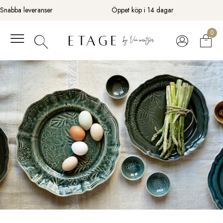
Fortsätt
Snabba leveranser
Öppet köp i 14 dagar
till
innehåll
0