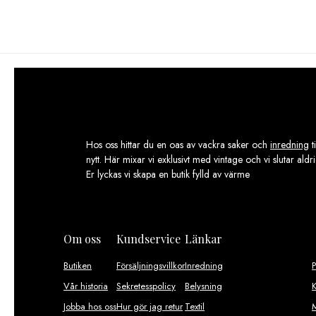
Hos oss hittar du en oas av vackra saker och
inredning
t
nytt. Här mixar vi exklusivt med vintage och vi slutar aldr
Er lyckas vi skapa en butik fylld av värme
Om oss
Kundservice
Länkar
Butiken
Försäljningsvillkor
Inredning
Vår historia
Sekretesspolicy
Belysning
K
Jobba hos oss
Hur gör jag retur
Textil
M