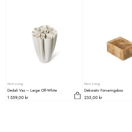
465,00 kr.
232,0
Ferm Living
Ferm Living
Dedali Vas – Large Off-White
Dekorativ Förvaringsbox
1 559,00
kr
235,00
kr