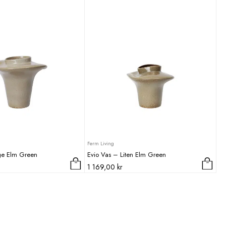
14
11
059,00 kr.
245,00 kr.
Ferm Living
ge Elm Green
Evio Vas – Liten Elm Green
1 169,00
kr