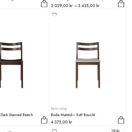
Prisintervall:
2 029,00
kr
–
3 435,00
kr
Den
2
här
029,00 kr
produkten
till
har
3
flera
435,00 kr
varianter.
De
olika
alternativen
kan
väljas
på
produktsidan
Ferm Living
 Dark Stained Beech
Boda Matstol– Soft Bouclé
4 375,00
kr
DEAL