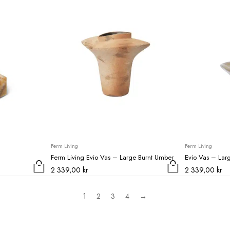
0 kr.
Ferm Living
Ferm Living
Ferm Living Evio Vas – Large Burnt Umber
Evio Vas – Lar
2 339,00
kr
2 339,00
kr
1
2
3
4
→