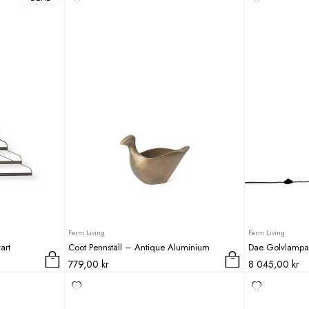
här
priset
priset
produkten
var:
är:
har
3
2
flera
515,00 kr.
142,00 kr.
varianter.
De
olika
alternativen
kan
väljas
på
produktsidan
Ferm Living
Ferm Living
art
Coot Pennställ – Antique Aluminium
Dae Golvlampa
779,00
kr
8 045,00
kr
ande