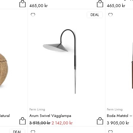
465,00
kr
465,00
kr
DEAL
Ferm Living
Ferm Living
atural
Arum Swivel Vägglampa
Boda Matstol –
Det
Det
3 515,00
kr
2 142,00
kr
3 905,00
kr
Den
ursprungliga
nuvarande
DEAL