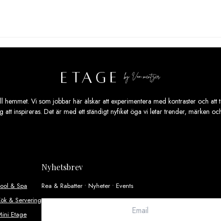
ill hemmet. Vi som jobbar här älskar att experimentera med kontraster och att ta
ig att inspireras. Det är med ett ständigt nyfiket öga vi letar trender, märken o
Nyhetsbrev
Pool & Spa
Rea & Rabatter • Nyheter • Events
ök & Servering
ini Etage