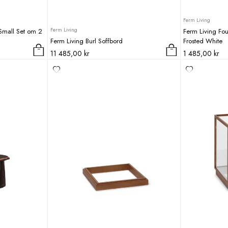
Ferm Living
Ferm Living
Small Set om 2
Ferm Living Fou
Ferm Living Burl Soffbord
Frosted White
11 485,00
kr
1 485,00
kr
Den
här
produkten
har
flera
varianter.
De
olika
alternativen
kan
väljas
på
produktsidan