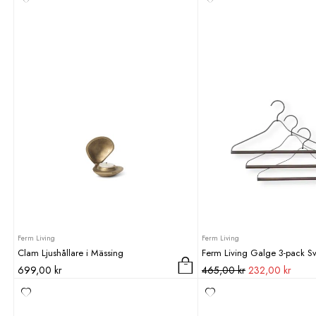
Ferm Living
Ferm Living
Clam Ljushållare i Mässing
Ferm Living Galge 3-pack Sv
Det
Det
699,00
kr
465,00
kr
232,00
kr
ursprungliga
nuvar
priset
priset
var:
är: