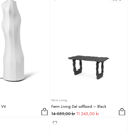
Ferm Living
 Vit
Ferm Living Dal soffbord – Black
Det
Det
14 059,00
kr
11 245,00
kr
ursprungliga
nuvarande
priset
priset
var:
är: