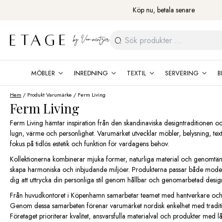
Fortsätt
Köp nu, betala senare
till
innehåll
Sök
efter:
MÖBLER
INREDNING
TEXTIL
SERVERING
B
Hem
/ Produkt Varumärke / Ferm Living
Ferm Living
Ferm Living hämtar inspiration från den skandinaviska designtraditionen
lugn, värme och personlighet. Varumärket utvecklar möbler, belysning, text
fokus på tidlös estetik och funktion för vardagens behov.
Kollektionerna kombinerar mjuka former, naturliga material och genomtänkt
skapa harmoniska och inbjudande miljöer. Produkterna passar både moder
dig att uttrycka din personliga stil genom hållbar och genomarbetad desig
Från huvudkontoret i Köpenhamn samarbetar teamet med hantverkare och p
Genom dessa samarbeten förenar varumärket nordisk enkelhet med tradition
Företaget prioriterar kvalitet, ansvarsfulla materialval och produkter med 