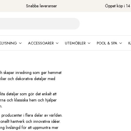
Snabba leveranser
Öppet köp i 14
ELYSNING
ACCESSOARER
UTEMÖBLER
POOL & SPA
K
 och skapar inredning som ger hemmet
ilier och dekorativa detaljer med
a detaljer som gör det enkelt att
na och klassiska hem och hjälper
n.
roducenter i flera delar av världen.
ellt hantverk och innovativa idéer.
lång livslängd för att uppmuntra mer