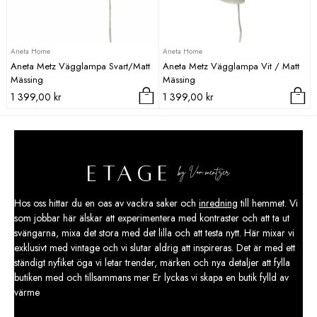
Aneta Home
Aneta Home
Aneta Metz Vägglampa Svart/Matt
Aneta Metz Vägglampa Vit / Matt
Mässing
Mässing
1 399,00
kr
1 399,00
kr
Hos oss hittar du en oas av vackra saker och
inredning
till hemmet. Vi
som jobbar här älskar att experimentera med kontraster och att ta ut
svängarna, mixa det stora med det lilla och att testa nytt. Här mixar vi
exklusivt med vintage och vi slutar aldrig att inspireras. Det är med ett
ständigt nyfiket öga vi letar trender, märken och nya detaljer att fylla
butiken med och tillsammans mer Er lyckas vi skapa en butik fylld av
värme