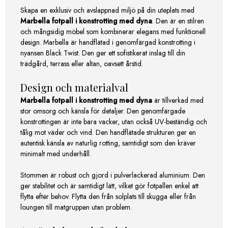
Skapa en exklusiv och avslappnad miljö på din uteplats med
Marbella fotpall i konstrotting med dyna
. Den är en stilren
och mångsidig möbel som kombinerar elegans med funktionell
design. Marbella är handflätad i genomfärgad konstrotting i
nyansen Black Twist. Den ger ett sofistikerat inslag till din
trädgård, terrass eller altan, oavsett årstid.
Design och materialval
Marbella fotpall i konstrotting med dyna
är tillverkad med
stor omsorg och känsla för detaljer. Den genomfärgade
konstrottingen är inte bara vacker, utan också UV-beständig och
tålig mot väder och vind. Den handflätade strukturen ger en
autentisk känsla av naturlig rotting, samtidigt som den kräver
minimalt med underhåll.
Stommen är robust och gjord i pulverlackerad aluminium. Den
ger stabilitet och är samtidigt lätt, vilket gör fotpallen enkel att
flytta efter behov. Flytta den från solplats till skugga eller från
loungen till matgruppen utan problem.