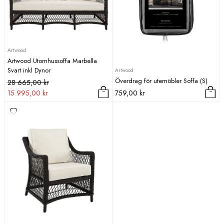
Artwood
Artwood Utomhussoffa Marbella
Svart inkl Dynor
Artwood
Överdrag för utemöbler Soffa (S)
Det
Det
28 665,00
kr
ursprungliga
nuvarande
15 995,00
kr
759,00
kr
priset
priset
var:
är:
28
15
665,00 kr.
995,00 kr.