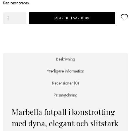
Kan restnoteras
LÄGG TILL I VARUKORG
Artwood
Marbella
Fotpall
Svart
inkl
dyna
mängd
Beskrivning
Ytterligare information
Recensioner (0)
Prismatchning
Marbella fotpall i konstrotting
med dyna, elegant och slitstark