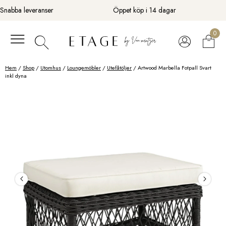
Fortsätt
Snabba leveranser
Öppet köp i 14 dagar
till
innehåll
0
Hem
/
Shop
/
Utomhus
/
Loungemöbler
/
Utefåtöljer
/ Artwood Marbella Fotpall Svart
inkl dyna