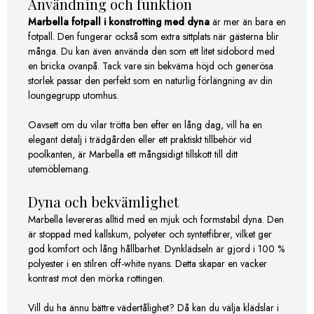
Användning och funktion
Marbella fotpall i konstrotting med dyna
är mer än bara en
fotpall. Den fungerar också som extra sittplats när gästerna blir
många. Du kan även använda den som ett litet sidobord med
en bricka ovanpå. Tack vare sin bekväma höjd och generösa
storlek passar den perfekt som en naturlig förlängning av din
loungegrupp utomhus.
Oavsett om du vilar trötta ben efter en lång dag, vill ha en
elegant detalj i trädgården eller ett praktiskt tillbehör vid
poolkanten, är Marbella ett mångsidigt tillskott till ditt
utemöblemang.
Dyna och bekvämlighet
Marbella levereras alltid med en mjuk och formstabil dyna. Den
är stoppad med kallskum, polyeter och syntetfibrer, vilket ger
god komfort och lång hållbarhet. Dynklädseln är gjord i 100 %
polyester i en stilren off-white nyans. Detta skapar en vacker
kontrast mot den mörka rottingen.
Vill du ha ännu bättre vädertålighet? Då kan du välja klädslar i