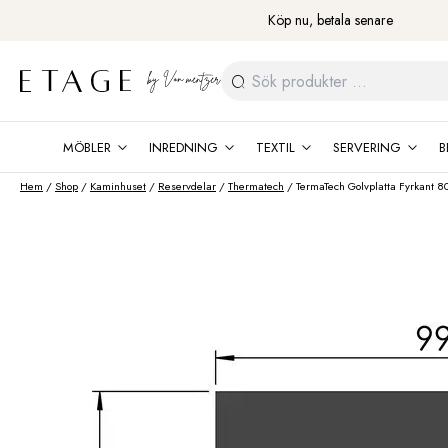
Fortsätt
Köp nu, betala senare
till
innehåll
Sök
efter:
MÖBLER
INREDNING
TEXTIL
SERVERING
B
Hem
/
Shop
/
Kaminhuset
/
Reservdelar
/
Thermatech
/ TermaTech Golvplatta Fyrkant