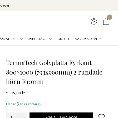
 dagar
0
AMINHUSET
MINI ETAGE
OUTLET
VARUMÄRKEN
TermaTech Golvplatta Fyrkant
800×1000 (793x990mm) 2 rundade
hörn R10mm
2 199,00
kr
I lager (kan restnoteras)
LÄGG TILL I VARUKORG