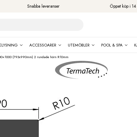
Snabba leveranser
Öppet köp i 14
ELYSNING
ACCESSOARER
UTEMÖBLER
POOL & SPA
K
 800×1000 (793x990mm) 2 rundade hörn R10mm