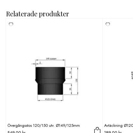
Relaterade produkter
Övergångsstos 120/150 utv. Ø149/125mm
Avtäckning Ø120 
549,00
kr
189,00
kr