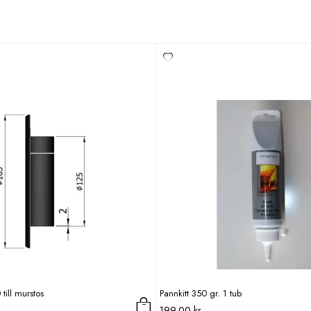
till murstos
Pannkitt 350 gr. 1 tub
199,00
kr