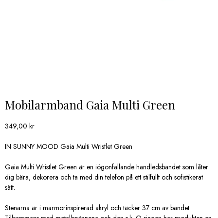
Mobilarmband Gaia Multi Green
349,00
kr
IN SUNNY MOOD Gaia Multi Wristlet Green
Gaia Multi Wristlet Green är en iögonfallande handledsbandet som låter
dig bära, dekorera och ta med din telefon på ett stilfullt och sofistikerat
sätt.
Stenarna är i marmorinspirerad akryl och täcker 37 cm av bandet.
Tillsammans med metallspännena och den s.k. O-ringen har produkten en