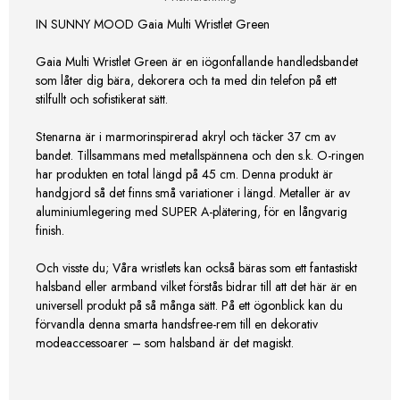
IN SUNNY MOOD Gaia Multi Wristlet Green
Gaia Multi Wristlet Green är en iögonfallande handledsbandet
som låter dig bära, dekorera och ta med din telefon på ett
stilfullt och sofistikerat sätt.
Stenarna är i marmorinspirerad akryl och täcker 37 cm av
bandet. Tillsammans med metallspännena och den s.k. O-ringen
har produkten en total längd på 45 cm. Denna produkt är
handgjord så det finns små variationer i längd. Metaller är av
aluminiumlegering med SUPER A-plätering, för en långvarig
finish.
Och visste du; Våra wristlets kan också bäras som ett fantastiskt
halsband eller armband vilket förstås bidrar till att det här är en
universell produkt på så många sätt. På ett ögonblick kan du
förvandla denna smarta handsfree-rem till en dekorativ
modeaccessoarer – som halsband är det magiskt.