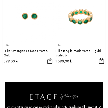
produkten
har
flera
varianter.
De
olika
alternativen
kan
väljas
Hilke
Hilke
på
Hilke Örhängen La Moda Verde,
Hilke Ring la moda verde 1, guld
produktsidan
Guld
storlek 6
599,00
kr
1 399,00
kr
Hos oss hittar du en oas av vackra saker och
inredning
till hemmet. Vi