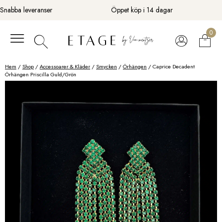
Fortsätt
Snabba leveranser
Öppet köp i 14 dagar
till
innehåll
0
Hem
/
Shop
/
Accessoarer & Kläder
/
Smycken
/
Örhängen
/ Caprice Decadent
Örhängen Priscilla Guld/Grön