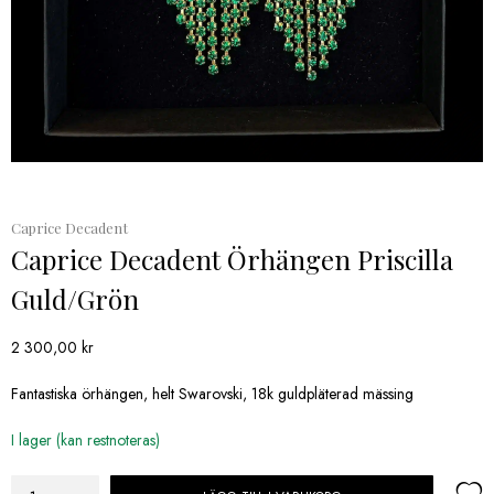
Caprice Decadent
Caprice Decadent Örhängen Priscilla
Guld/Grön
2 300,00
kr
Fantastiska örhängen, helt Swarovski, 18k guldpläterad mässing
I lager (kan restnoteras)