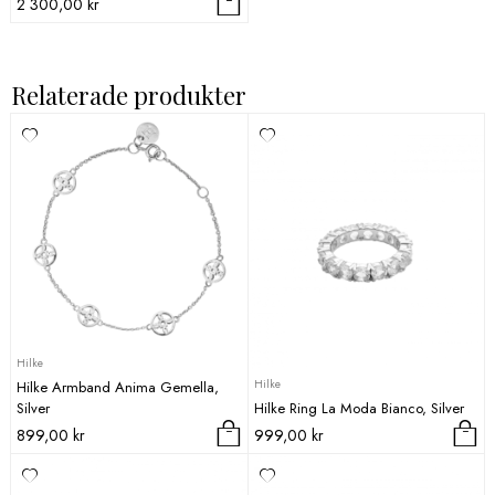
2 300,00
kr
Relaterade produkter
Hilke
Hilke
Hilke Armband Anima Gemella,
Silver
Hilke Ring La Moda Bianco, Silver
899,00
kr
999,00
kr
Den
här