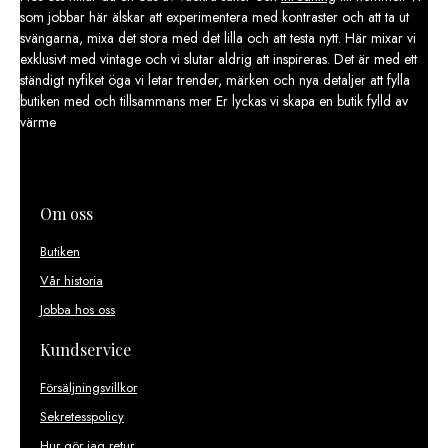
som jobbar här älskar att experimentera med kontraster och att ta ut
svängarna, mixa det stora med det lilla och att testa nytt. Här mixar vi
exklusivt med vintage och vi slutar aldrig att inspireras. Det är med ett
ständigt nyfiket öga vi letar trender, märken och nya detaljer att fylla
butiken med och tillsammans mer Er lyckas vi skapa en butik fylld av
värme
Om oss
Butiken
Vår historia
Jobba hos oss
Kundservice
Försäljningsvillkor
Sekretesspolicy
Hur gör jag retur