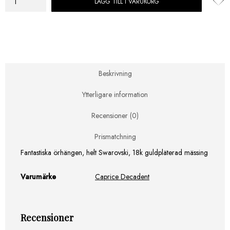
LÄGG TILL I VARUKORG
Caprice
Decadent
Örhängen
Priscilla
Guld/Grön
mängd
Beskrivning
Ytterligare information
Recensioner (0)
Prismatchning
Fantastiska örhängen, helt Swarovski, 18k guldpläterad mässing
Varumärke
Caprice Decadent
Recensioner