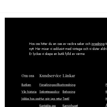
Hos oss hittar du en oas av vackra saker och
inredning
t
nytt. Här mixar vi exklusivt med vintage och vi slutar aldr
Er lyckas vi skapa en butik fylld av värme
Om oss
Kundservice
Länkar
Butiken
Försäljningsvillkor
Inredning
Vår historia
Sekretesspolicy
Belysning
K
Jobba hos oss
Hur gör jag retur
Textil
M
Kontakta oss
Kaminhuset