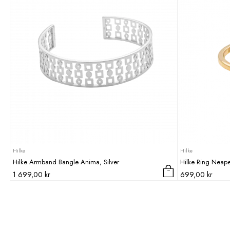
Hilke
Hilke
Hilke Armband Bangle Anima, Silver
Hilke Ring Neape
1 699,00
kr
699,00
kr