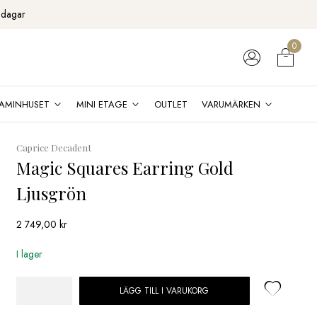
 dagar
0
AMINHUSET
MINI ETAGE
OUTLET
VARUMÄRKEN
Caprice Decadent
Magic Squares Earring Gold
Ljusgrön
2 749,00
kr
I lager
LÄGG TILL I VARUKORG
Magic
Squares