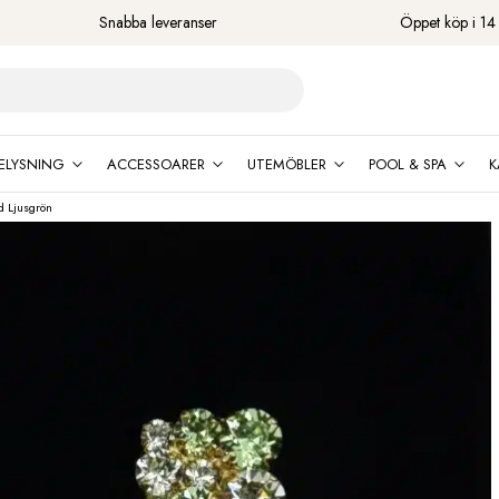
Snabba leveranser
Öppet köp i 14
ELYSNING
ACCESSOARER
UTEMÖBLER
POOL & SPA
K
d Ljusgrön