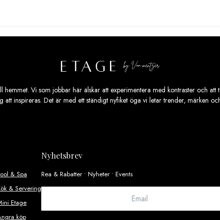
ill hemmet. Vi som jobbar här älskar att experimentera med kontraster och att ta
ig att inspireras. Det är med ett ständigt nyfiket öga vi letar trender, märken o
Nyhetsbrev
Pool & Spa
Rea & Rabatter • Nyheter • Events
ök & Servering
ini Etage
Ångra köp