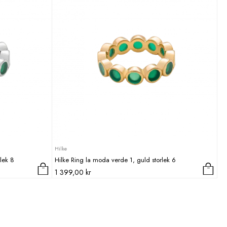
Hilke
lek 8
Hilke Ring la moda verde 1, guld storlek 6
1 399,00
kr