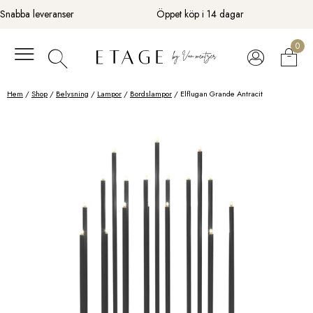
Fortsätt
Snabba leveranser
Öppet köp i 14 dagar
till
innehåll
0
Hem
/
Shop
/
Belysning
/
Lampor
/
Bordslampor
/ Elflugan Grande Antracit