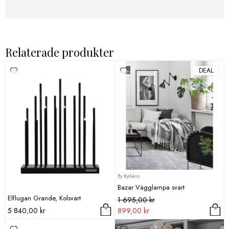
Relaterade produkter
DEAL
By Rydéns
Bazar Vägglampa svart
Elflugan Grande, Kolsvart
Det
Det
1 695,00
kr
ursprungliga
nuvarande
5 840,00
kr
899,00
kr
priset
priset