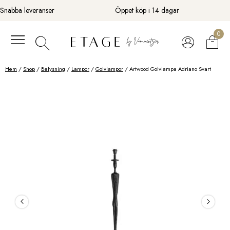
Fortsätt
Snabba leveranser
Öppet köp i 14 dagar
till
innehåll
0
Hem
/
Shop
/
Belysning
/
Lampor
/
Golvlampor
/ Artwood Golvlampa Adriano Svart