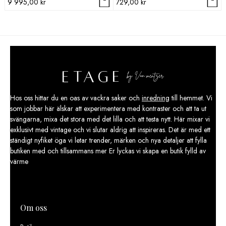
9 995,00
kr
729,00
kr
Hos oss hittar du en oas av vackra saker och
inredning
till hemmet. Vi
som jobbar här älskar att experimentera med kontraster och att ta ut
svängarna, mixa det stora med det lilla och att testa nytt. Här mixar vi
exklusivt med vintage och vi slutar aldrig att inspireras. Det är med ett
ständigt nyfiket öga vi letar trender, märken och nya detaljer att fylla
butiken med och tillsammans mer Er lyckas vi skapa en butik fylld av
värme
Om oss