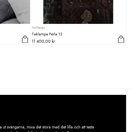
Hallbergs
Taklampa Perla 12
11 400,00
kr
 ut svängarna, mixa det stora med det lilla och att testa