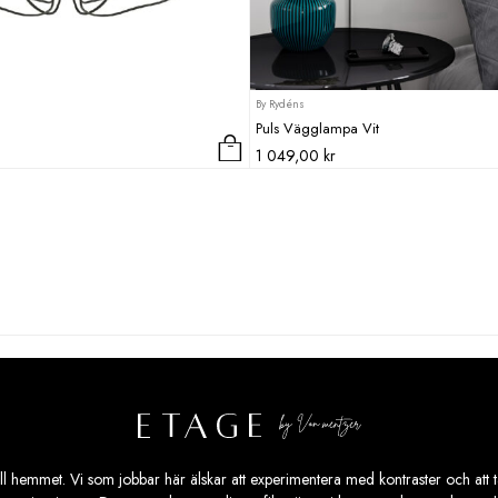
By Rydéns
6
Puls Vägglampa Vit
1 049,00
kr
ill hemmet. Vi som jobbar här älskar att experimentera med kontraster och att ta