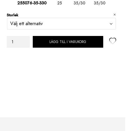
255076-35-330
25
35/30
35/30
Storlek
LÄGG TILL I VARUKORG
Megave
Lampskärm
Svart
mängd