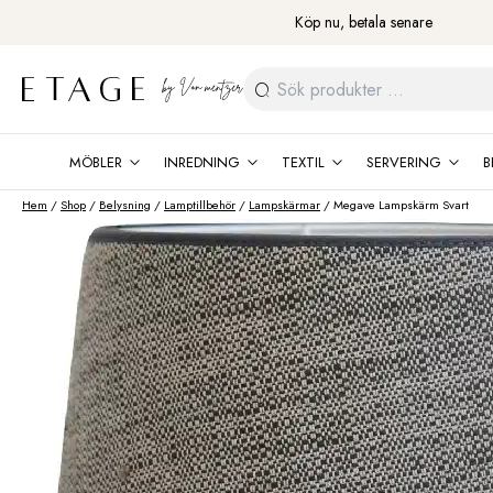
Fortsätt
Köp nu, betala senare
till
innehåll
Sök
efter:
MÖBLER
INREDNING
TEXTIL
SERVERING
B
Hem
/
Shop
/
Belysning
/
Lamptillbehör
/
Lampskärmar
/ Megave Lampskärm Svart