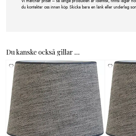
Vi matchar priset – så länge produkten är identisk, finnsi lager ho
du kontaktar oss innan köp. Skicka bara en länk eller underlag som v
Du kanske också gillar …