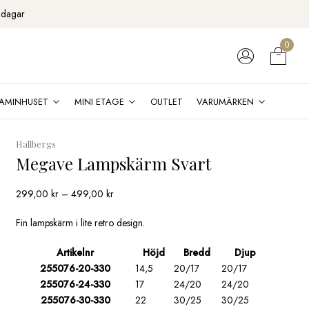
 dagar
0
AMINHUSET
MINI ETAGE
OUTLET
VARUMÄRKEN
Hallbergs
Megave Lampskärm Svart
Prisintervall:
299,00
kr
–
499,00
kr
299,00 kr
till
Fin lampskärm i lite retro design.
499,00 kr
Artikelnr
Höjd
Bredd
Djup
255076-20-330
14,5
20/17
20/17
255076-24-330
17
24/20
24/20
255076-30-330
22
30/25
30/25