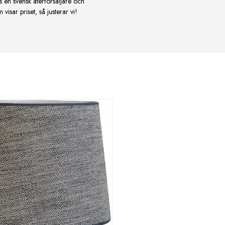
s en svensk återförsäljare och
isar priset, så justerar vi!