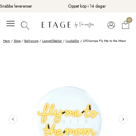
Fortsätt
Snabba leveranser
Öppet köp i 14 dagar
till
innehåll
0
Hem
/
Shop
/
Belysning
/
Lamptillbehör
/
Ljuskällor
/ LED-lampa Fly Me to the Moon