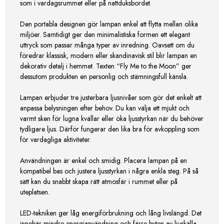
som i vardagsrummet eller på nattduksbordet.
Den portabla designen gör lampan enkel att flytta mellan olika
miljöer. Samtidigt ger den minimalistiska formen ett elegant
uttryck som passar många typer av inredning. Oavsett om du
föredrar klassisk, modern eller skandinavisk stil blir lampan en
dekorativ detalj i hemmet. Texten “Fly Me to the Moon” ger
dessutom produkten en personlig och stämningsfull känsla.
Lampan erbjuder tre justerbara ljusnivåer som gör det enkelt att
anpassa belysningen efter behov. Du kan välja ett mjukt och
varmt sken för lugna kvällar eller öka ljusstyrkan när du behöver
tydligare ljus. Därför fungerar den lika bra för avkoppling som
för vardagliga aktiviteter.
Användningen är enkel och smidig. Placera lampan på en
kompatibel bas och justera ljusstyrkan i några enkla steg. På så
sätt kan du snabbt skapa rätt atmosfär i rummet eller på
uteplatsen.
LED-tekniken ger låg energiförbrukning och lång livslängd. Det
innebär mindre energianvändning och färre byten av ljuskälla