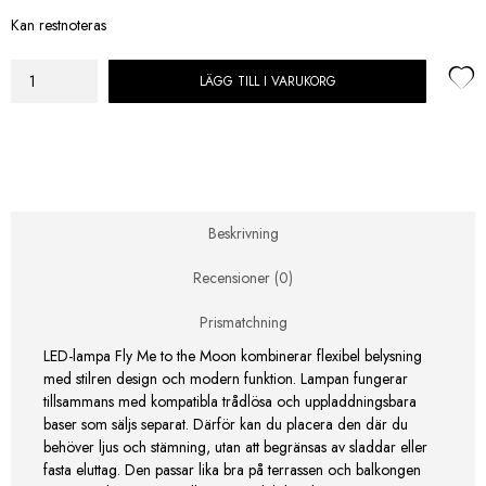
Kan restnoteras
LÄGG TILL I VARUKORG
LED-
lampa
Fly
Me
to
the
Moon
Beskrivning
mängd
Recensioner (0)
Prismatchning
LED-lampa Fly Me to the Moon kombinerar flexibel belysning
med stilren design och modern funktion. Lampan fungerar
tillsammans med kompatibla trådlösa och uppladdningsbara
baser som säljs separat. Därför kan du placera den där du
behöver ljus och stämning, utan att begränsas av sladdar eller
fasta eluttag. Den passar lika bra på terrassen och balkongen