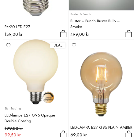
Buster & Punch
Buster + Punch Buster Bulb –
Par20 LED E27
Smoke
139,00
kr
499,00
kr
DEAL
Star Trading
LED-lampa E27 G95 Opaque
Double Coating
LED-LAMPA E27 G95 PLAIN AMBER
Det
Det
199,00
kr
ursprungliga
nuvarande
99,50
kr
69,00
kr