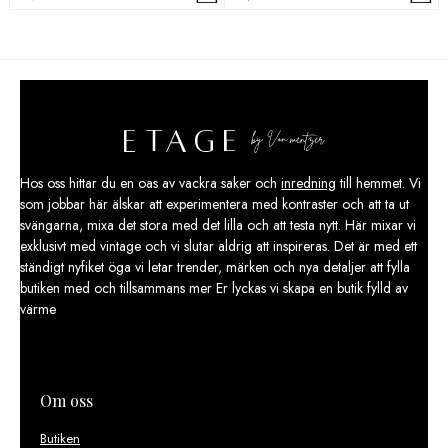
priset
priset
var:
är:
199,00 kr.
99,50 kr.
Hos oss hittar du en oas av vackra saker och
inredning
till hemmet. Vi
som jobbar här älskar att experimentera med kontraster och att ta ut
svängarna, mixa det stora med det lilla och att testa nytt. Här mixar vi
exklusivt med vintage och vi slutar aldrig att inspireras. Det är med ett
ständigt nyfiket öga vi letar trender, märken och nya detaljer att fylla
butiken med och tillsammans mer Er lyckas vi skapa en butik fylld av
värme
Om oss
Butiken