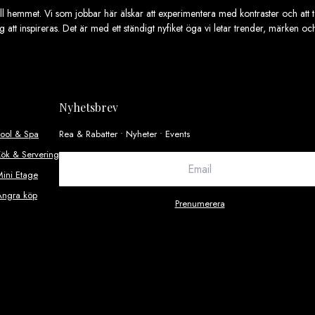
ill hemmet. Vi som jobbar här älskar att experimentera med kontraster och att ta
ig att inspireras. Det är med ett ständigt nyfiket öga vi letar trender, märken o
Nyhetsbrev
Pool & Spa
Rea & Rabatter • Nyheter • Events
ök & Servering
ini Etage
Ångra köp
Prenumerera