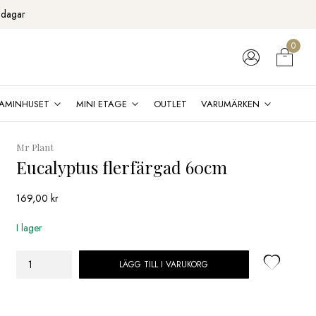
 dagar
0
AMINHUSET
MINI ETAGE
OUTLET
VARUMÄRKEN
Mr Plant
Eucalyptus flerfärgad 60cm
169,00
kr
I lager
LÄGG TILL I VARUKORG
Eucalyptus
flerfärgad
60cm
mängd