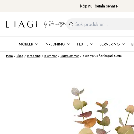
Fortsätt
Köp nu, betala senare
till
innehåll
Sök
efter:
MÖBLER
INREDNING
TEXTIL
SERVERING
B
Hem
/
Shop
/
Inredning
/
Blommor
/
Snittblommor
/ Eucalyptus flerfärgad 60cm