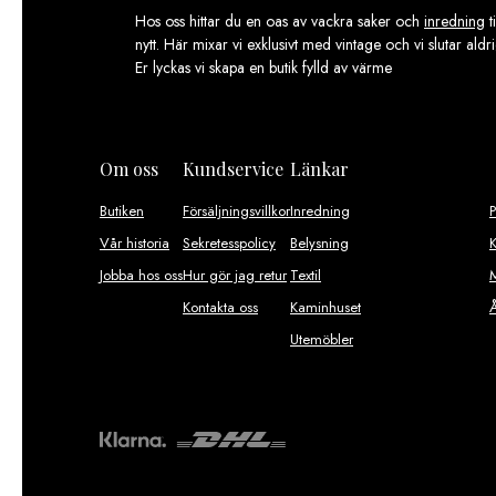
Hos oss hittar du en oas av vackra saker och
inredning
t
nytt. Här mixar vi exklusivt med vintage och vi slutar aldr
Er lyckas vi skapa en butik fylld av värme
Om oss
Kundservice
Länkar
Butiken
Försäljningsvillkor
Inredning
Vår historia
Sekretesspolicy
Belysning
K
Jobba hos oss
Hur gör jag retur
Textil
M
Kontakta oss
Kaminhuset
Utemöbler