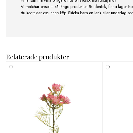
Hittat samma vara billigare hos en svensk återförsäljare?
Vi matchar priset – så länge produkten är identisk, finnsi lager ho
du kontaktar oss innan köp. Skicka bara en länk eller underlag som v
Relaterade produkter