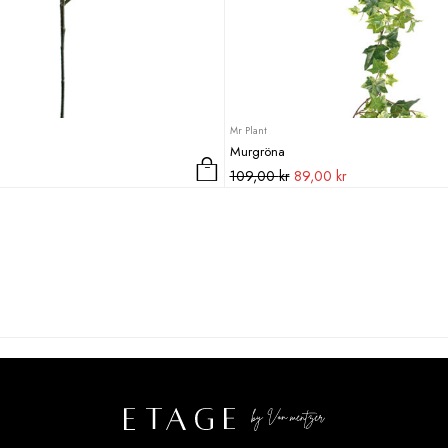
Mr Plant
Murgröna
Det
Det
109,00
kr
89,00
kr
ursprungliga
nuvarande
priset
priset
var:
är:
109,00 kr.
89,00 kr.