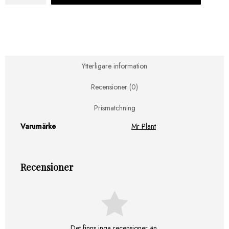
Orange
53cm
mängd
Ytterligare information
Recensioner (0)
Prismatchning
Varumärke
Mr Plant
Recensioner
Det finns inga recensioner än.