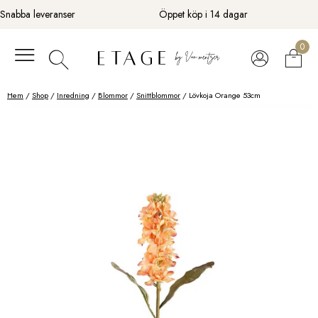
Fortsätt
Snabba leveranser
Öppet köp i 14 dagar
till
innehåll
0
Hem
/
Shop
/
Inredning
/
Blommor
/
Snittblommor
/ Lövkoja Orange 53cm