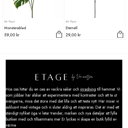
Mr Plant
Mr Plant
Monsterablad
Eternell
59,00
kr
29,00
kr
Hos oss hittar du en oas av vackra saker och
inredning
till hemmet. Vi
som jobbar här älskar att experimentera med kontraster och att ta ut
svängarna, mixa det stora med det lilla och att testa nytt. Här mixar vi
exklusivt med vintage och vi slutar aldrig att inspireras. Det är med ett
ständigt nyfiket öga vi letar trender, märken och nya detaljer att fylla
butiken med och tillsammans mer Er lyckas vi skapa en butik fylld av
värme