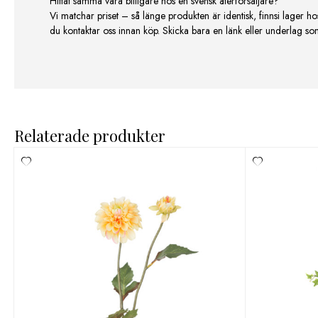
Hittat samma vara billigare hos en svensk återförsäljare?
Vi matchar priset – så länge produkten är identisk, finnsi lager ho
du kontaktar oss innan köp. Skicka bara en länk eller underlag som v
Relaterade produkter