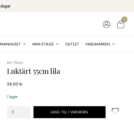
 dagar
0
AMINHUSET
MINI ETAGE
OUTLET
VARUMÄRKEN
Mr Plant
Luktärt 55cm lila
39,00
kr
I lager
LÄGG TILL I VARUKORG
Luktärt
55cm
lila
mängd