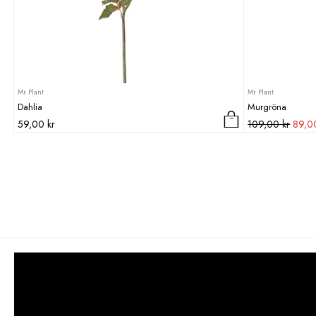
Mr Plant
Mr Plant
Dahlia
Murgröna
Det
59,00
kr
109,00
kr
89,
urspr
priset
var:
109,0