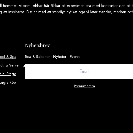
ill hemmet. Vi som jobbar här älskar att experimentera med kontraster och att ta
ig att inspireras. Det är med ett ständigt nyfiket öga vi letar trender, märken o
Nyhetsbrev
Pool & Spa
Rea & Rabatter • Nyheter • Events
ök & Servering
ini Etage
Ångra köp
Prenumerera