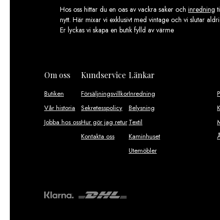
Hos oss hittar du en oas av vackra saker och
inredning
t
nytt. Här mixar vi exklusivt med vintage och vi slutar aldr
Er lyckas vi skapa en butik fylld av värme
Om oss
Kundservice
Länkar
Butiken
Försäljningsvillkor
Inredning
Vår historia
Sekretesspolicy
Belysning
K
Jobba hos oss
Hur gör jag retur
Textil
M
Kontakta oss
Kaminhuset
Utemöbler