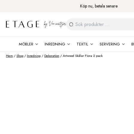
Fortsätt
Köp nu, betala senare
till
innehåll
Sök
efter:
MÖBLER
INREDNING
TEXTIL
SERVERING
B
Hem
/
Shop
/
Inredning
/
Dekoration
/ Artwood Skålar Fiora 2 pack