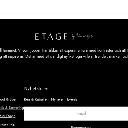
ill hemmet. Vi som jobbar här älskar att experimentera med kontraster och att ta
ig att inspireras. Det är med ett ständigt nyfiket öga vi letar trender, märken o
Nyhetsbrev
Pool & Spa
Rea & Rabatter • Nyheter • Events
ök & Servering
ini Etage
Ångra köp
Prenumerera