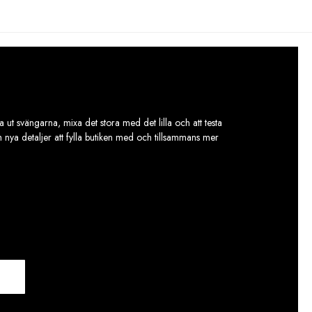
varianter.
De
olika
alternativen
kan
väljas
på
produktsidan
 ut svängarna, mixa det stora med det lilla och att testa
ch nya detaljer att fylla butiken med och tillsammans mer