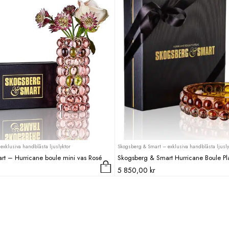
exklusiva handblåsta ljuslyktor
Skogsberg & Smart – exklusiva handblåsta ljusly
rt – Hurricane boule mini vas Rosé
Skogsberg & Smart Hurricane Boule P
5 850,00
kr