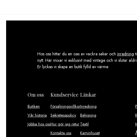
Hos oss hittar du en oas av vackra saker och
inredning
t
nytt. Här mixar vi exklusivt med vintage och vi slutar aldr
Er lyckas vi skapa en butik fylld av värme
Om oss
Kundservice
Länkar
Butiken
Försäljningsvillkor
Inredning
Vår historia
Sekretesspolicy
Belysning
K
Jobba hos oss
Hur gör jag retur
Textil
M
Kontakta oss
Kaminhuset