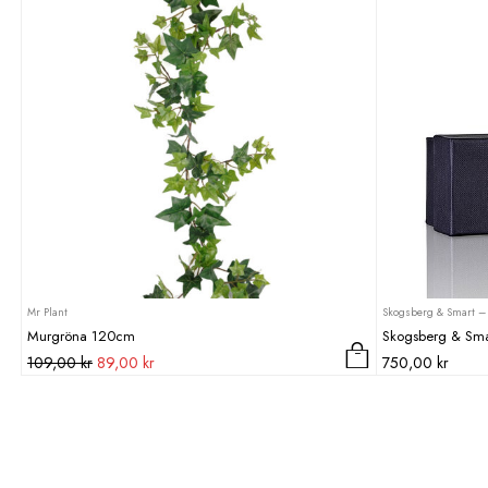
Mr Plant
Skogsberg & Smart – 
Murgröna 120cm
Skogsberg & Sma
Det
Det
109,00
kr
89,00
kr
750,00
kr
ursprungliga
nuvarande
priset
priset
var:
är:
109,00 kr.
89,00 kr.