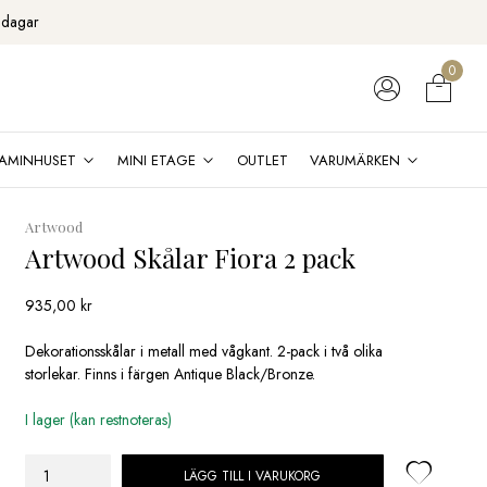
 dagar
0
AMINHUSET
MINI ETAGE
OUTLET
VARUMÄRKEN
Artwood
Artwood Skålar Fiora 2 pack
935,00
kr
Dekorationsskålar i metall med vågkant. 2-pack i två olika
storlekar. Finns i färgen Antique Black/Bronze.
I lager (kan restnoteras)
LÄGG TILL I VARUKORG
Artwood