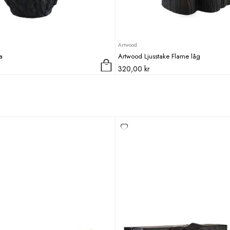
Artwood
a
Artwood Ljusstake Flame låg
320,00
kr