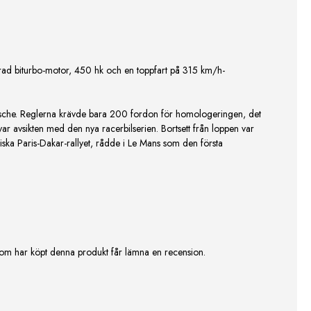
finerad biturbo-motor, 450 hk och en toppfart på 315 km/h-
rsche. Reglerna krävde bara 200 fordon för homologeringen, det
r avsikten med den nya racerbilserien. Bortsett från loppen var
iska Paris-Dakar-rallyet, rådde i Le Mans som den första
om har köpt denna produkt får lämna en recension.