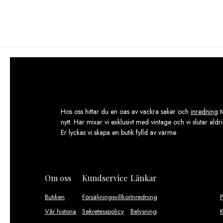
Hos oss hittar du en oas av vackra saker och
inredning
t
nytt. Här mixar vi exklusivt med vintage och vi slutar aldr
Er lyckas vi skapa en butik fylld av värme
Om oss
Kundservice
Länkar
Butiken
Försäljningsvillkor
Inredning
Vår historia
Sekretesspolicy
Belysning
K