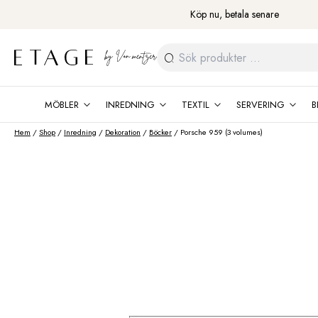
Fortsätt
Köp nu, betala senare
till
innehåll
Sök
efter:
MÖBLER
INREDNING
TEXTIL
SERVERING
B
Hem
/
Shop
/
Inredning
/
Dekoration
/
Böcker
/ Porsche 959 (3 volumes)