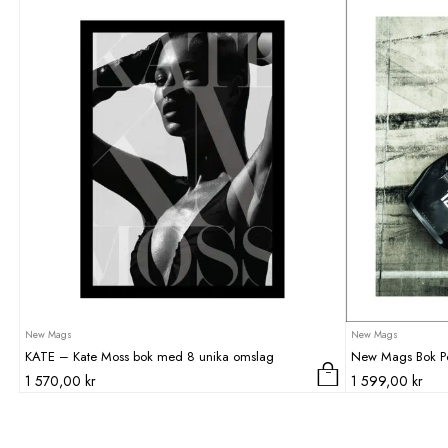
New Mags
New Mags
KATE – Kate Moss bok med 8 unika omslag
New Mags Bok P
1 570,00
kr
1 599,00
kr