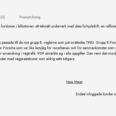
 (0)
Prismatchning
 fordonen i bilhistorien: ett tekniskt underverk med dess fyrhjulsdrift, en raf
passade till de nya grupp B -reglerna som just inrättades 1983: Grupp B Po
uper Porsche som var lika lämplig för racerbanan och för sammankomster som va
 användning i vägtrafik. 959 utmärkte sig i alla uppgifter. Den vann det mord
er med vägprestationer som aldrig setts tidigare.
New Mags
Endast inloggade kunder s