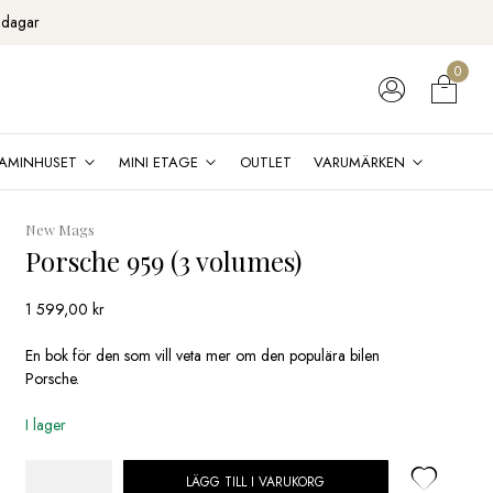
 dagar
0
AMINHUSET
MINI ETAGE
OUTLET
VARUMÄRKEN
New Mags
Porsche 959 (3 volumes)
1 599,00
kr
En bok för den som vill veta mer om den populära bilen
Porsche.
I lager
LÄGG TILL I VARUKORG
Porsche