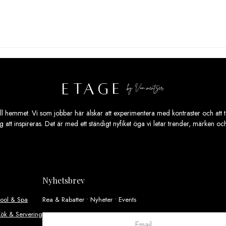
ill hemmet. Vi som jobbar här älskar att experimentera med kontraster och att ta
ig att inspireras. Det är med ett ständigt nyfiket öga vi letar trender, märken o
Nyhetsbrev
Pool & Spa
Rea & Rabatter • Nyheter • Events
ök & Servering