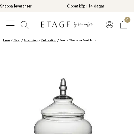
Fortsätt
Snabba leveranser
Öppet köp i 14 dagar
till
innehåll
0
Hem
/
Shop
/
Inredning
/
Dekoration
/ Brucs Glasurna Med Lock