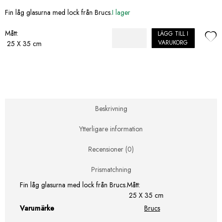
Fin låg glasurna med lock från Brucs.
I lager
Mått:
LÄGG TILL I
Brucs
VARUKORG
25 X 35 cm
Glasurna
Med
Lock
mängd
Beskrivning
Ytterligare information
Recensioner (0)
Prismatchning
Fin låg glasurna med lock från Brucs.
Mått:
25 X 35 cm
Varumärke
Brucs