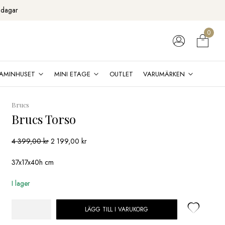
 dagar
0
AMINHUSET
MINI ETAGE
OUTLET
VARUMÄRKEN
Brucs
Brucs Torso
Det
Det
4 399,00
kr
2 199,00
kr
ursprungliga
nuvarande
priset
priset
37x17x40h cm
var:
är:
4
2
I lager
399,00 kr.
199,00 kr.
LÄGG TILL I VARUKORG
Brucs
Torso