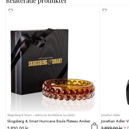
Relaterade produkter
Skogsberg & Smart – exklusiva handblåsta ljuslyktor
Jonathan Adler
Skogsberg & Smart Hurricane Boule Plateau Amber
Jonathan Adler 
De
5 850,00
kr
2 899,00
kr
2 