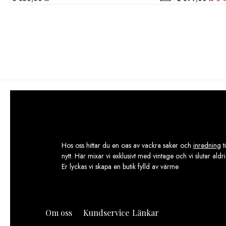
urs
pri
var
2
899
Hos oss hittar du en oas av vackra saker och
inredning
t
nytt. Här mixar vi exklusivt med vintage och vi slutar aldr
Er lyckas vi skapa en butik fylld av värme
Om oss
Kundservice
Länkar