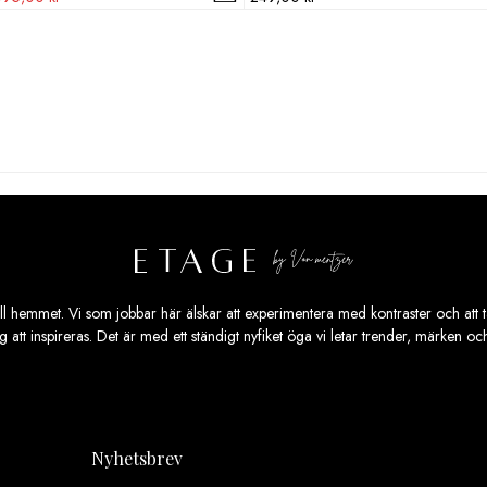
prungliga
nuvarande
set
priset
:
är:
2
,00 kr.
095,00 kr.
ill hemmet. Vi som jobbar här älskar att experimentera med kontraster och att ta
ig att inspireras. Det är med ett ständigt nyfiket öga vi letar trender, märken o
Nyhetsbrev