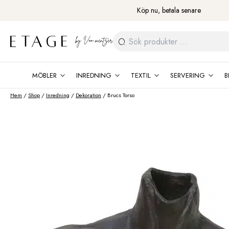
Fortsätt
Köp nu, betala senare
till
innehåll
Sök
efter:
MÖBLER
INREDNING
TEXTIL
SERVERING
B
Hem
/
Shop
/
Inredning
/
Dekoration
/ Brucs Torso