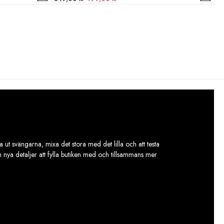
ursprungliga
nuvarande
priset
priset
var:
är:
849,00 kr.
499,00 kr.
 ut svängarna, mixa det stora med det lilla och att testa
ch nya detaljer att fylla butiken med och tillsammans mer