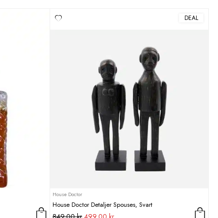
DEAL
House Doctor
House Doctor Detaljer Spouses, Svart
Det
Det
849,00
kr
499,00
kr