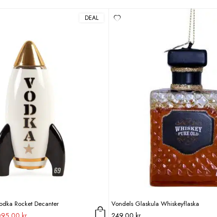
DEAL
Vodka Rocket Decanter
Vondels Glaskula Whiskeyflaska
t
Det
095,00
kr
249,00
kr