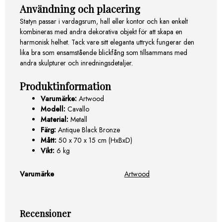
Användning och placering
Statyn passar i vardagsrum, hall eller kontor och kan enkelt
kombineras med andra dekorativa objekt för att skapa en
harmonisk helhet. Tack vare sitt eleganta uttryck fungerar den
lika bra som ensamstående blickfång som tillsammans med
andra skulpturer och inredningsdetaljer.
Produktinformation
Varumärke:
Artwood
Modell:
Cavallo
Material:
Metall
Färg:
Antique Black Bronze
Mått:
50 x 70 x 15 cm (HxBxD)
Vikt:
6 kg
Varumärke
Artwood
Recensioner