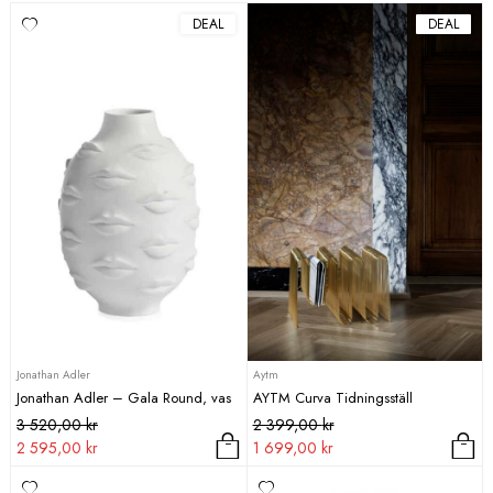
DEAL
DEAL
Jonathan Adler
Aytm
Jonathan Adler – Gala Round, vas
AYTM Curva Tidningsställ
Det
Det
Det
Det
3 520,00
kr
2 399,00
kr
ursprungliga
nuvarande
ursprungliga
nuvarande
2 595,00
kr
1 699,00
kr
priset
priset
priset
priset
Den