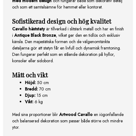
med modern design
och fungerar både som dekorativ detalj
och som ett samtalsämne för hemmet eller kontoret.
Sofistikerad design och hög kvalitet
Cavallo häststaty
är tillverkad i slitstark metall och har en finish
i
Antique Black Bronze
, vilket ger den en tidlös och exklusiv
känsla. Den majestätiska formen och de välgenomtänkta
detaljerna gör att statyn får en livfull och dynamisk framtoning.
Den fungerar perfekt som en stående dekoration på hyllor,
konsoler eller sidobord.
Mått och vikt
Höjd:
50 cm
Bredd:
70 cm
Djup:
15 cm
Vikt:
6 kg
Med sina proportioner blir
Artwood Cavallo
en iögonfallande
och balanserad dekoration som passar både större och mindre
ytor.