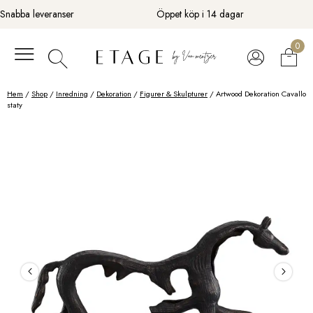
Fortsätt
Snabba leveranser
Öppet köp i 14 dagar
till
innehåll
0
Hem
/
Shop
/
Inredning
/
Dekoration
/
Figurer & Skulpturer
/ Artwood Dekoration Cavallo
staty