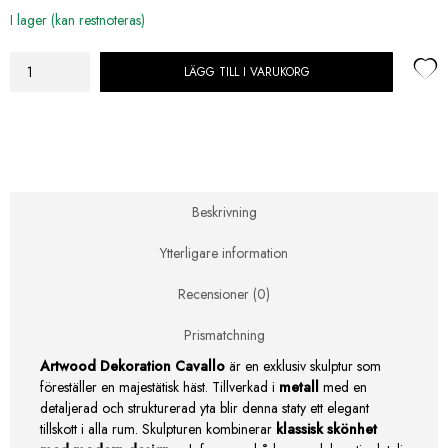
I lager (kan restnoteras)
LÄGG TILL I VARUKORG
Artwood
Dekoration
Cavallo
staty
mängd
Beskrivning
Ytterligare information
Recensioner (0)
Prismatchning
Artwood Dekoration Cavallo
är en exklusiv skulptur som
föreställer en majestätisk häst. Tillverkad i
metall
med en
detaljerad och strukturerad yta blir denna staty ett elegant
tillskott i alla rum. Skulpturen kombinerar
klassisk skönhet