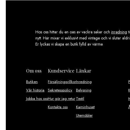
Hos oss hittar du en oas av vackra saker och
inredning
t
nytt. Här mixar vi exklusivt med vintage och vi slutar aldr
Er lyckas vi skapa en butik fylld av värme
Om oss
Kundservice
Länkar
Butiken
Försäljningsvillkor
Inredning
Vår historia
Sekretesspolicy
Belysning
K
Jobba hos oss
Hur gör jag retur
Textil
M
Kontakta oss
Kaminhuset
Utemöbler