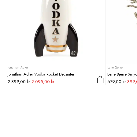
Jonathan Adler
Lene Bjerre
Jonathan Adler Vodka Rocket Decanter
Lene Bjerre Smyc
Det
Det
Det
2 899,00
kr
2 095,00
kr
679,00
kr
399
ursprungliga
nuvarande
urspr
priset
priset
priset
var:
är:
var:
2
2
679,0
899,00 kr.
095,00 kr.