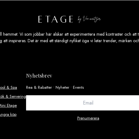
ill hemmet. Vi som jobbar här älskar att experimentera med kontraster och att ta
ig att inspireras. Det är med ett ständigt nyfiket öga vi letar trender, märken o
Nyhetsbrev
Pool & Spa
Rea & Rabatter • Nyheter • Events
ök & Servering
ini Etage
Ångra köp
Prenumerera