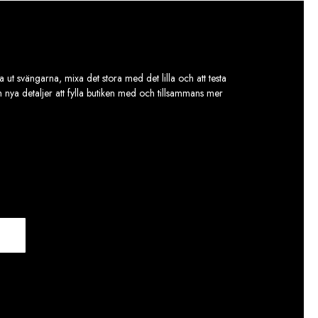
alternativen
kan
väljas
på
produktsidan
 ut svängarna, mixa det stora med det lilla och att testa
ch nya detaljer att fylla butiken med och tillsammans mer