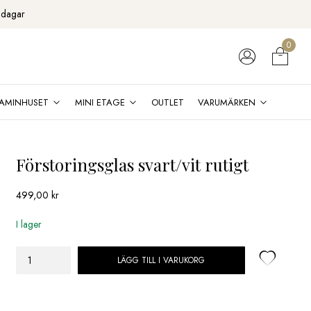
 dagar
0
AMINHUSET
MINI ETAGE
OUTLET
VARUMÄRKEN
Förstoringsglas svart/vit rutigt
499,00
kr
I lager
LÄGG TILL I VARUKORG
Förstoringsglas
svart/vit
rutigt
mängd