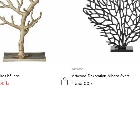
Artwood
kes hållare
Artwood Dekoration Albero Svart
Det
,00
kr
1 535,00
kr
ungliga
nuvarande
priset
är:
0 kr.
399,00 kr.