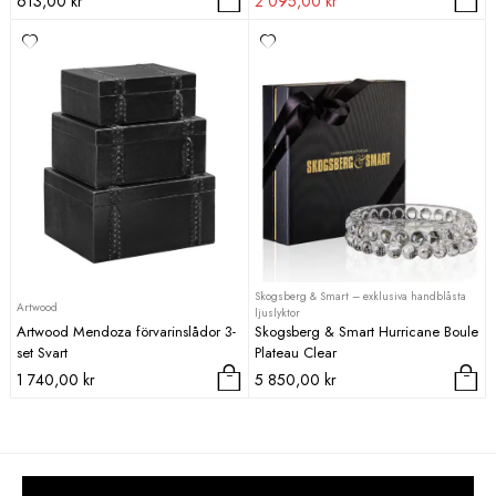
613,00
kr
2 095,00
kr
priset
priset
var:
är:
2
2
899,00 kr.
095,00 kr.
Skogsberg & Smart – exklusiva handblåsta
Artwood
ljuslyktor
Artwood Mendoza förvarinslådor 3-
Skogsberg & Smart Hurricane Boule
set Svart
Plateau Clear
1 740,00
kr
5 850,00
kr