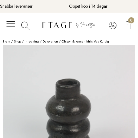
Fortsätt
Snabba leveranser
Öppet köp i 14 dagar
till
innehåll
0
Hem
/
Shop
/
Inredning
/
Dekoration
/ Olsson & Jensen Idris Vas Kurvig