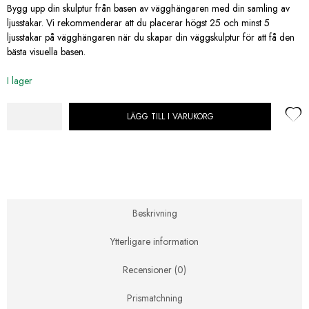
Bygg upp din skulptur från basen av vägghängaren med din samling av
ljusstakar. Vi rekommenderar att du placerar högst 25 och minst 5
ljusstakar på vägghängaren när du skapar din väggskulptur för att få den
bästa visuella basen.
I lager
LÄGG TILL I VARUKORG
STOFF
Nagel
Ljusstake
Vägghängd,
Mässing
mängd
Beskrivning
Ytterligare information
Recensioner (0)
Prismatchning