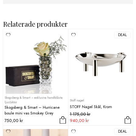
Relaterade produkter
DEAL
Skogsberg & Smart – exklusiva handblåsta
Stoff nagel
ljuslyktor
STOFF Nagel Skål, Krom
Skogsberg & Smart – Hurricane
boule mini vas Smokey Grey
Det
Det
1 175,00
kr
ursprungliga
nuvarande
750,00
kr
940,00
kr
priset
priset
DEAL
var:
är: