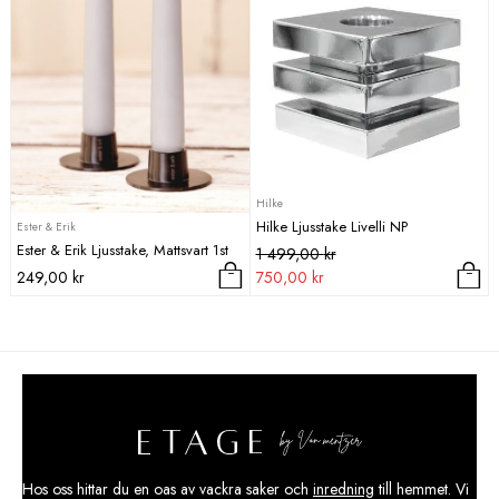
1
940,00 kr.
175,00 kr.
Hilke
Hilke Ljusstake Livelli NP
Ester & Erik
Ester & Erik Ljusstake, Mattsvart 1st
Det
Det
1 499,00
kr
ursprungliga
nuvarande
249,00
kr
750,00
kr
priset
priset
var:
är:
1
750,00 kr.
499,00 kr.
Hos oss hittar du en oas av vackra saker och
inredning
till hemmet. Vi