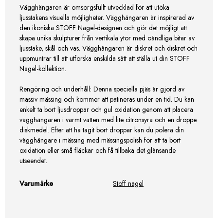
Vägghängaren är omsorgsfullt utvecklad för att utöka
ljusstakens visuella möjligheter. Vägghängaren är inspirerad av
den ikoniska STOFF Nagel-designen och gör det möjligt att
skapa unika skulpturer från vertikala ytor med oändliga bitar av
ljusstake, skål och vas. Vägghängaren är diskret och diskret och
uppmuntrar till att utforska enskilda sätt att ställa ut din STOFF
Nagel-kollektion.
Rengöring och underhåll: Denna speciella pjäs är gjord av
massiv mässing och kommer att patineras under en tid. Du kan
enkelt ta bort ljusdroppar och gul oxidation genom att placera
vägghängaren i varmt vatten med lite citronsyra och en droppe
diskmedel. Efter att ha tagit bort droppar kan du polera din
vägghängare i mässing med mässingspolish för att ta bort
oxidation eller små fläckar och få tillbaka det glänsande
utseendet.
Varumärke
Stoff nagel