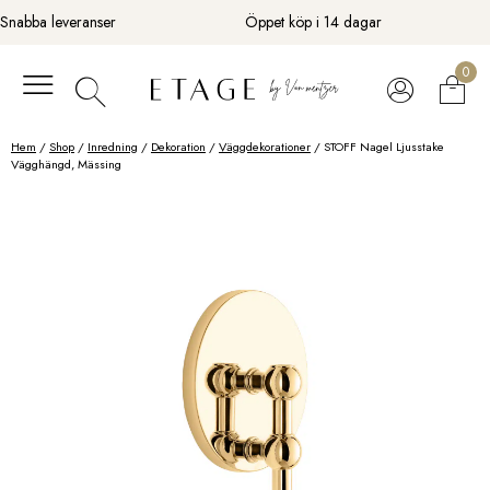
Fortsätt
Snabba leveranser
Öppet köp i 14 dagar
till
innehåll
0
Hem
/
Shop
/
Inredning
/
Dekoration
/
Väggdekorationer
/ STOFF Nagel Ljusstake
Vägghängd, Mässing