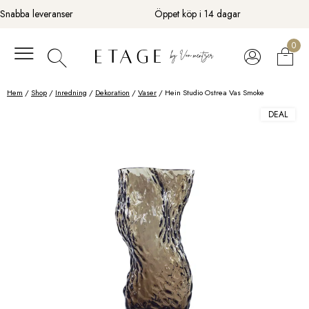
Fortsätt
Snabba leveranser
Öppet köp i 14 dagar
till
innehåll
0
Hem
/
Shop
/
Inredning
/
Dekoration
/
Vaser
/ Hein Studio Ostrea Vas Smoke
DEAL