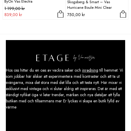
ByOn Vas Electra
Skogsberg & Smart – Vas
Hurricane Boule Mini Clear
Det
Det
1 199,00
kr
ursprungliga
nuvarande
839,00
kr
750,00
kr
priset
priset
var:
är:
1
839,00 kr.
199,00 kr.
Hos oss hittar du en oas av vackra saker och
inredning
till hemmet. Vi
som jobbar här älskar att experimentera med kontraster och att ta ut
svängarna, mixa det stora med det lilla och att testa nytt. Här mixar vi
exklusivt med vintage och vi slutar aldrig att inspireras. Det är med ett
ständigt nyfiket öga vi letar trender, märken och nya detaljer att fylla
butiken med och tillsammans mer Er lyckas vi skapa en butik fylld av
värme