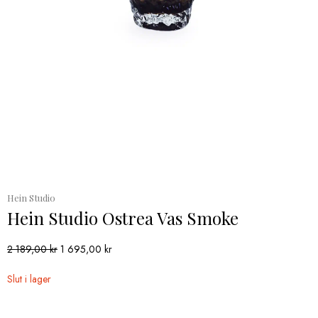
Hein Studio
Hein Studio Ostrea Vas Smoke
Det
Det
2 189,00
kr
1 695,00
kr
ursprungliga
nuvarande
priset
priset
Slut i lager
var:
är:
2
1