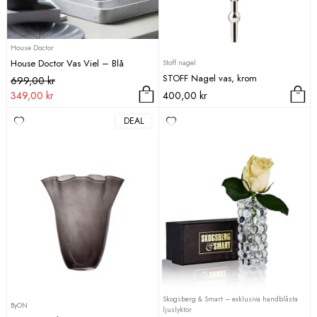
House Doctor
House Doctor Vas Viel – Blå
Stoff nagel
STOFF Nagel vas, krom
Det
Det
699,00
kr
ursprungliga
nuvarande
349,00
kr
400,00
kr
priset
priset
DEAL
var:
är:
699,00 kr.
349,00 kr.
Skogsberg & Smart – exklusiva handblåsta
ByON
ljuslyktor