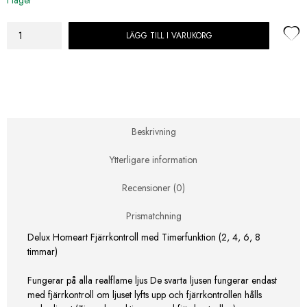
LÄGG TILL I VARUKORG
Delux
Homeart
Fjärrkontroll
mängd
Beskrivning
Ytterligare information
Recensioner (0)
Prismatchning
Delux Homeart Fjärrkontroll med Timerfunktion (2, 4, 6, 8
timmar)
Fungerar på alla realflame ljus De svarta ljusen fungerar endast
med fjärrkontroll om ljuset lyfts upp och fjärrkontrollen hålls