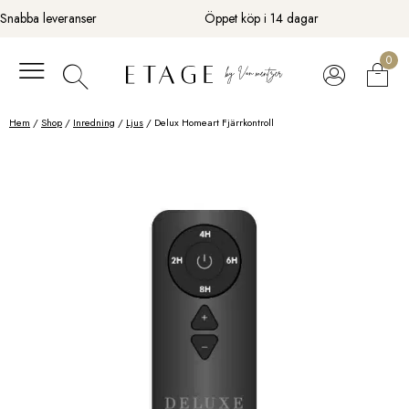
Fortsätt
Snabba leveranser
Öppet köp i 14 dagar
till
innehåll
0
Hem
/
Shop
/
Inredning
/
Ljus
/ Delux Homeart Fjärrkontroll