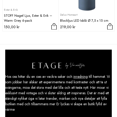
Ester & Erik
Delux Homeart
STOFF Nagel Ljus, Ester & Erik –
Warm Grey 6-pack
Blockljus LED Isblå Ø 7,5 x 15 cm
150,00
kr
219,00
kr
Hos oss hittar du en oas av vackra saker och
inredning
till hemmet. Vi
som jobbar här älskar att experimentera med kontraster och att ta ut
svängarna, mixa det stora med det lilla och att testa nytt. Här mixar vi
exklusivt med vintage och vi slutar aldrig att inspireras. Det är med ett
ständigt nyfiket öga vi letar trender, märken och nya detaljer att fylla
butiken med och tillsammans mer Er lyckas vi skapa en butik fylld av
värme