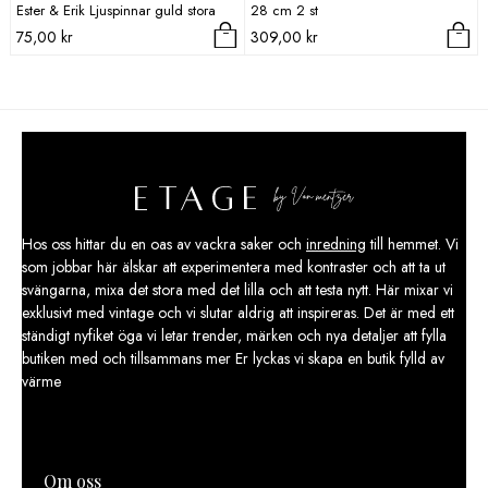
Ester & Erik Ljuspinnar guld stora
28 cm 2 st
75,00
kr
309,00
kr
Hos oss hittar du en oas av vackra saker och
inredning
till hemmet. Vi
som jobbar här älskar att experimentera med kontraster och att ta ut
svängarna, mixa det stora med det lilla och att testa nytt. Här mixar vi
exklusivt med vintage och vi slutar aldrig att inspireras. Det är med ett
ständigt nyfiket öga vi letar trender, märken och nya detaljer att fylla
butiken med och tillsammans mer Er lyckas vi skapa en butik fylld av
värme
Om oss