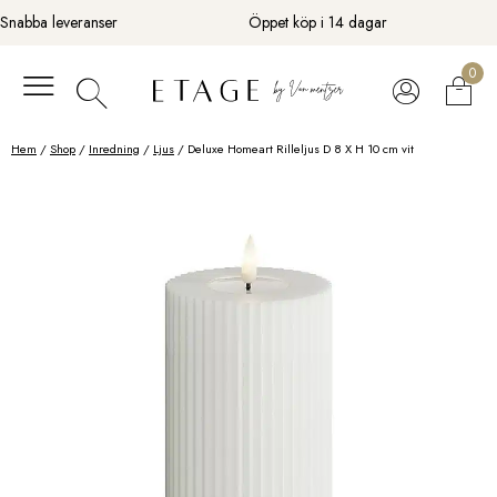
Fortsätt
Snabba leveranser
Öppet köp i 14 dagar
till
innehåll
0
Hem
/
Shop
/
Inredning
/
Ljus
/ Deluxe Homeart Rilleljus D 8 X H 10 cm vit