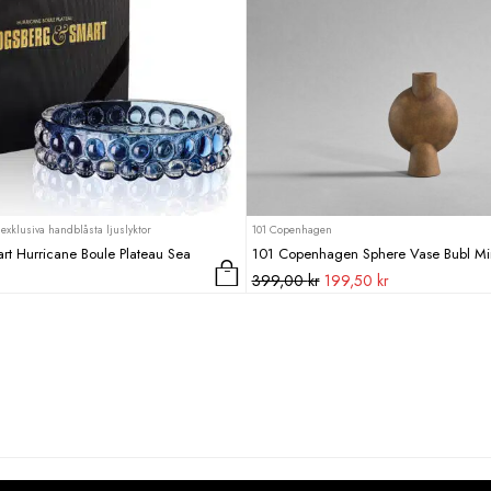
exklusiva handblåsta ljuslyktor
101 Copenhagen
t Hurricane Boule Plateau Sea
101 Copenhagen Sphere Vase Bubl Mi
Det
Det
399,00
kr
199,50
kr
ursprungliga
nuvarande
priset
priset
var:
är:
399,00 kr.
199,50 kr.