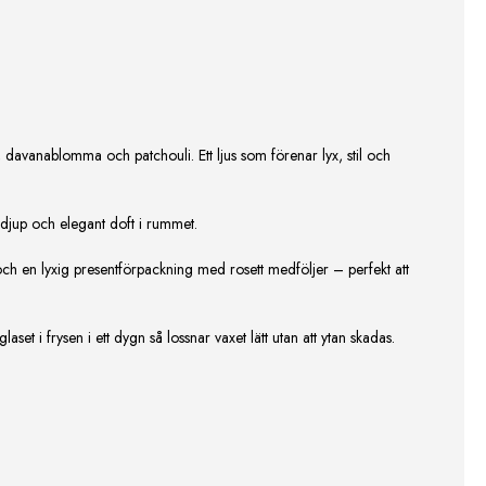
 davanablomma och patchouli. Ett ljus som förenar lyx, stil och
en djup och elegant doft i rummet.
och en lyxig presentförpackning med rosett medföljer – perfekt att
set i frysen i ett dygn så lossnar vaxet lätt utan att ytan skadas.