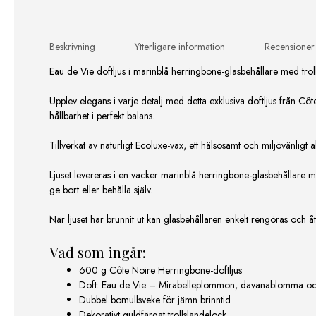
Beskrivning
Ytterligare information
Recensioner
Eau de Vie doftljus i marinblå herringbone-glasbehållare med trol
Upplev elegans i varje detalj med detta exklusiva doftljus från C
hållbarhet i perfekt balans.
Tillverkat av naturligt Ecoluxe-vax, ett hälsosamt och miljövänligt a
Ljuset levereras i en vacker marinblå herringbone-glasbehållare m
ge bort eller behålla själv.
När ljuset har brunnit ut kan glasbehållaren enkelt rengöras och åte
Vad som ingår:
600 g Côte Noire Herringbone-doftljus
Doft: Eau de Vie – Mirabelleplommon, davanablomma oc
Dubbel bomullsveke för jämn brinntid
Dekorativt guldfärgat trollsländelock