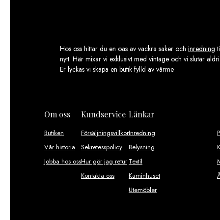
Hos oss hittar du en oas av vackra saker och
inredning
t
nytt. Här mixar vi exklusivt med vintage och vi slutar aldr
Er lyckas vi skapa en butik fylld av värme
Om oss
Kundservice
Länkar
Butiken
Försäljningsvillkor
Inredning
Vår historia
Sekretesspolicy
Belysning
K
Jobba hos oss
Hur gör jag retur
Textil
M
Kontakta oss
Kaminhuset
Utemöbler