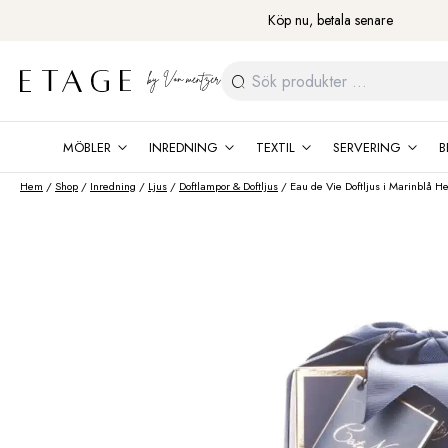
Fortsätt
Köp nu, betala senare
till
innehåll
Sök
efter:
MÖBLER
INREDNING
TEXTIL
SERVERING
B
Hem
/
Shop
/
Inredning
/
Ljus
/
Doftlampor & Doftljus
/ Eau de Vie Doftljus i Marinblå H