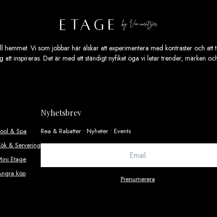
ill hemmet. Vi som jobbar här älskar att experimentera med kontraster och att ta
ig att inspireras. Det är med ett ständigt nyfiket öga vi letar trender, märken o
Nyhetsbrev
Pool & Spa
Rea & Rabatter • Nyheter • Events
ök & Servering
ini Etage
Ångra köp
Prenumerera