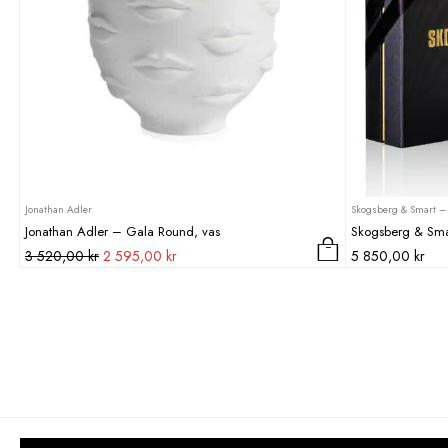
Jonathan Adler
Skogsberg & Smart – 
Jonathan Adler – Gala Round, vas
Skogsberg & Smar
Det
Det
3 520,00
kr
2 595,00
kr
5 850,00
kr
ursprungliga
nuvarande
priset
priset
var:
är:
3
2
520,00 kr.
595,00 kr.