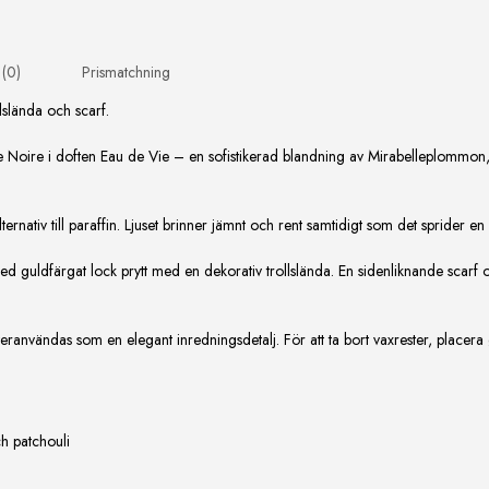
 (0)
Prismatchning
lslända och scarf.
ôte Noire i doften Eau de Vie – en sofistikerad blandning av Mirabelleplommon,
lternativ till paraffin. Ljuset brinner jämnt och rent samtidigt som det sprider 
ed guldfärgat lock prytt med en dekorativ trollslända. En sidenliknande scarf 
ranvändas som en elegant inredningsdetalj. För att ta bort vaxrester, placera gla
h patchouli