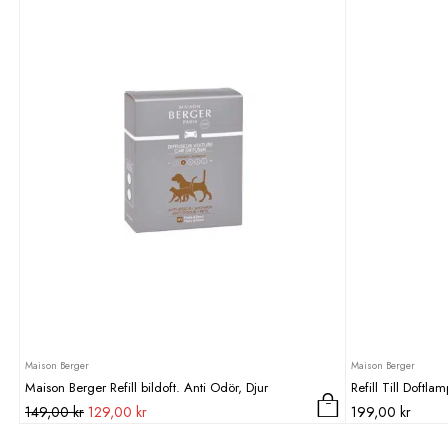
Maison Berger
Maison Berger
Maison Berger Refill bildoft. Anti Odör, Djur
Refill Till Doftla
Det
Det
149,00
kr
129,00
kr
199,00
kr
ursprungliga
nuvarande