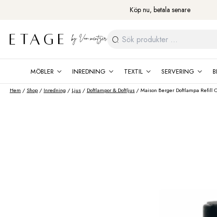
Fortsätt
Köp nu, betala senare
till
innehåll
Sök
efter:
MÖBLER
INREDNING
TEXTIL
SERVERING
B
Hem
/
Shop
/
Inredning
/
Ljus
/
Doftlampor & Doftljus
/ Maison Berger Doftlampa Refill C