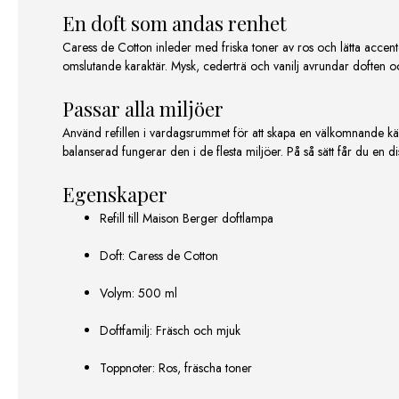
En doft som andas renhet
Caress de Cotton inleder med friska toner av ros och lätta acce
omslutande karaktär. Mysk, cederträ och vanilj avrundar doften 
Passar alla miljöer
Använd refillen i vardagsrummet för att skapa en välkomnande känsl
balanserad fungerar den i de flesta miljöer. På så sätt får du en
Egenskaper
Refill till Maison Berger doftlampa
Doft: Caress de Cotton
Volym: 500 ml
Doftfamilj: Fräsch och mjuk
Toppnoter: Ros, fräscha toner