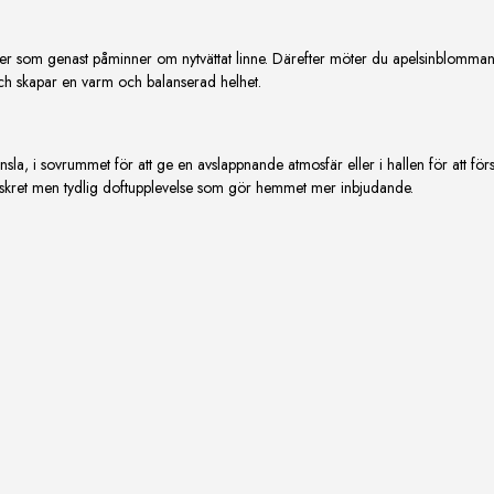
nter som genast påminner om nytvättat linne. Därefter möter du apelsinblomm
och skapar en varm och balanserad helhet.
a, i sovrummet för att ge en avslappnande atmosfär eller i hallen för att förs
 diskret men tydlig doftupplevelse som gör hemmet mer inbjudande.