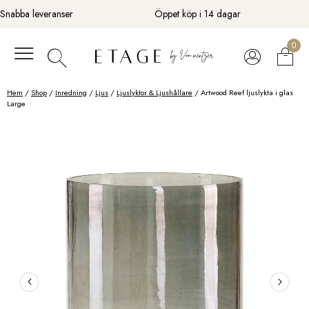
Fortsätt
Snabba leveranser
Öppet köp i 14 dagar
till
innehåll
0
Hem
/
Shop
/
Inredning
/
Ljus
/
Ljuslyktor & Ljushållare
/ Artwood Reef ljuslykta i glas
Large