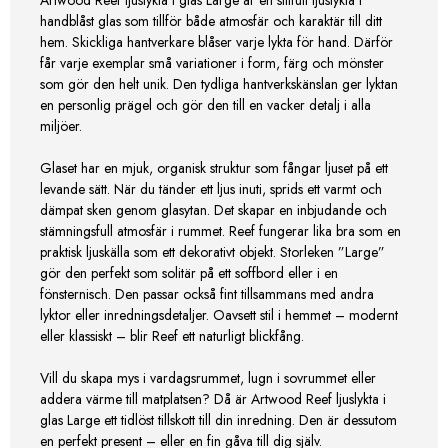
handblåst glas som tillför både atmosfär och karaktär till ditt
hem. Skickliga hantverkare blåser varje lykta för hand. Därför
får varje exemplar små variationer i form, färg och mönster
som gör den helt unik. Den tydliga hantverkskänslan ger lyktan
en personlig prägel och gör den till en vacker detalj i alla
miljöer.
Glaset har en mjuk, organisk struktur som fångar ljuset på ett
levande sätt. När du tänder ett ljus inuti, sprids ett varmt och
dämpat sken genom glasytan. Det skapar en inbjudande och
stämningsfull atmosfär i rummet. Reef fungerar lika bra som en
praktisk ljuskälla som ett dekorativt objekt. Storleken ”Large”
gör den perfekt som solitär på ett soffbord eller i en
fönsternisch. Den passar också fint tillsammans med andra
lyktor eller inredningsdetaljer. Oavsett stil i hemmet – modernt
eller klassiskt – blir Reef ett naturligt blickfång.
Vill du skapa mys i vardagsrummet, lugn i sovrummet eller
addera värme till matplatsen? Då är Artwood Reef ljuslykta i
glas Large ett tidlöst tillskott till din inredning. Den är dessutom
en perfekt present – eller en fin gåva till dig själv.