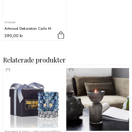
väljas
på
produktsidan
Artwood
Artwood Dekoration Carlo M
390,00
kr
Relaterade produkter
Skogsberg & Smart – exklusiva handblåsta