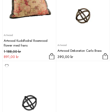
Artwood
Artwood Kuddfodral Rosewood
flower med frans
Artwood
Artwood Dekoration Carlo Brass
Det
Det
1 188,00
kr
ursprungliga
nuvarande
891,00
kr
390,00
kr
priset
priset
Den
var:
är:
här
1
891,00 kr.
produkten
188,00 kr.
har
flera
varianter.
De
olika
alternativen
kan