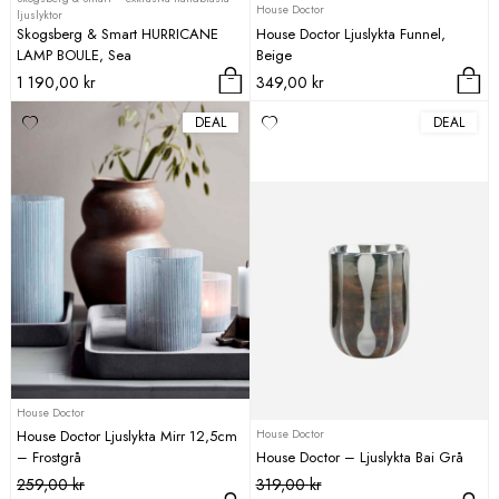
House Doctor
ljuslyktor
Skogsberg & Smart HURRICANE
House Doctor Ljuslykta Funnel,
LAMP BOULE, Sea
Beige
1 190,00
kr
349,00
kr
DEAL
DEAL
House Doctor
House Doctor
House Doctor Ljuslykta Mirr 12,5cm
– Frostgrå
House Doctor – Ljuslykta Bai Grå
Det
Det
Det
Det
259,00
kr
319,00
kr