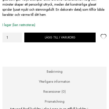
mönster skapar ett personligt uttryck, medan det konstnärliga glaset
sprider ljuset mjukt och stämningsfullt. En dekorativ detalj som tillför både
karaktär och värme till ditt hem.
I lager (kan restnoteras)
LÄGG TILL I VARUKORG
Artwood
Reef
ljuslykta
i
glas
Large
mängd
Beskrivning
Ytterligare information
Recensioner (0)
Prismatchning
Artwood Reef ljuslykta i glas Large är en stilfull ljuslykta i