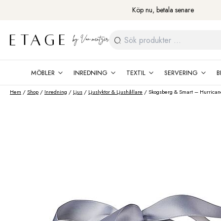
Fortsätt
Köp nu, betala senare
till
innehåll
Sök
efter:
MÖBLER
INREDNING
TEXTIL
SERVERING
B
Hem
/
Shop
/
Inredning
/
Ljus
/
Ljuslyktor & Ljushållare
/ Skogsberg & Smart – Hurricane