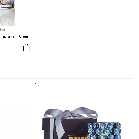
ktor
amp small, Clear