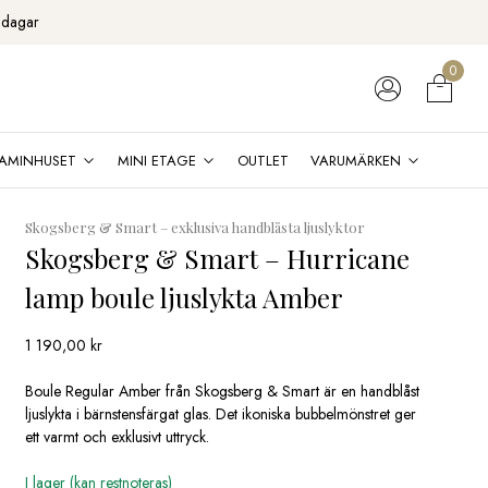
 dagar
0
AMINHUSET
MINI ETAGE
OUTLET
VARUMÄRKEN
Skogsberg & Smart – exklusiva handblåsta ljuslyktor
Skogsberg & Smart – Hurricane
lamp boule ljuslykta Amber
1 190,00
kr
Boule Regular Amber från Skogsberg & Smart är en handblåst
ljuslykta i bärnstensfärgat glas. Det ikoniska bubbelmönstret ger
ett varmt och exklusivt uttryck.
I lager (kan restnoteras)