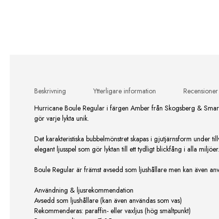
Beskrivning
Ytterligare information
Recensioner
Hurricane Boule Regular i färgen Amber från Skogsberg & Smart är
gör varje lykta unik.
Det karakteristiska bubbelmönstret skapas i gjutjärnsform under ti
elegant ljusspel som gör lyktan till ett tydligt blickfång i alla miljöer
Boule Regular är främst avsedd som ljushållare men kan även anvä
Användning & ljusrekommendation
Avsedd som ljushållare (kan även användas som vas)
Rekommenderas: paraffin- eller vaxljus (hög smältpunkt)