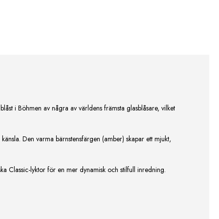
låst i Böhmen av några av världens främsta glasblåsare, vilket
ng känsla. Den varma bärnstensfärgen (amber) skapar ett mjukt,
Classic-lyktor för en mer dynamisk och stilfull inredning.