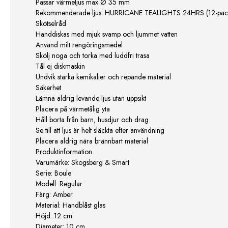
Passar värmeljus max Ø 35 mm
Rekommenderade ljus: HURRICANE TEALIGHTS 24HRS (12-pac
Skötselråd
Handdiskas med mjuk svamp och ljummet vatten
Använd milt rengöringsmedel
Skölj noga och torka med luddfri trasa
Tål ej diskmaskin
Undvik starka kemikalier och repande material
Säkerhet
Lämna aldrig levande ljus utan uppsikt
Placera på värmetålig yta
Håll borta från barn, husdjur och drag
Se till att ljus är helt släckta efter användning
Placera aldrig nära brännbart material
Produktinformation
Varumärke: Skogsberg & Smart
Serie: Boule
Modell: Regular
Färg: Amber
Material: Handblåst glas
Höjd: 12 cm
Diameter: 10 cm