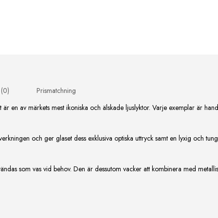
 (0)
Prismatchning
 en av märkets mest ikoniska och älskade ljuslyktor. Varje exemplar är handb
llverkningen och ger glaset dess exklusiva optiska uttryck samt en lyxig och tu
.
ndas som vas vid behov. Den är dessutom vacker att kombinera med metalliska 