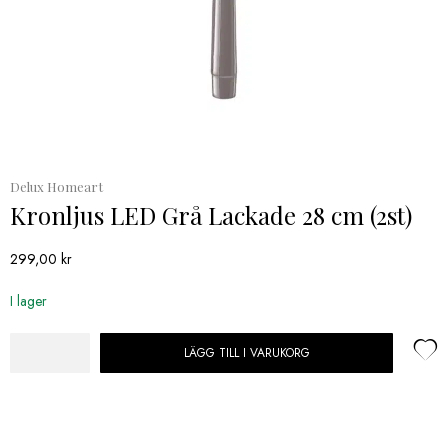
Delux Homeart
Kronljus LED Grå Lackade 28 cm (2st)
299,00
kr
I lager
LÄGG TILL I VARUKORG
Kronljus
LED
Grå
Lackade
28