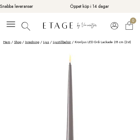
Fortsätt
Snabba leveranser
Öppet köp i 14 dagar
till
innehåll
0
Hem
/
Shop
/
Inredning
/
Ljus
/
Ljustillbehör
/ Kronljus LED Grå Lackade 28 cm (2st)