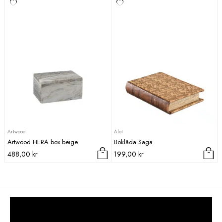
Artwood
Alot
Artwood HERA box beige
Boklåda Saga
488,00
kr
199,00
kr