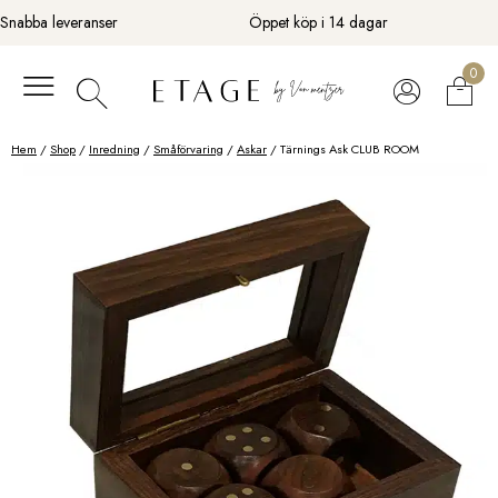
Fortsätt
Snabba leveranser
Öppet köp i 14 dagar
till
innehåll
0
Hem
/
Shop
/
Inredning
/
Småförvaring
/
Askar
/ Tärnings Ask CLUB ROOM