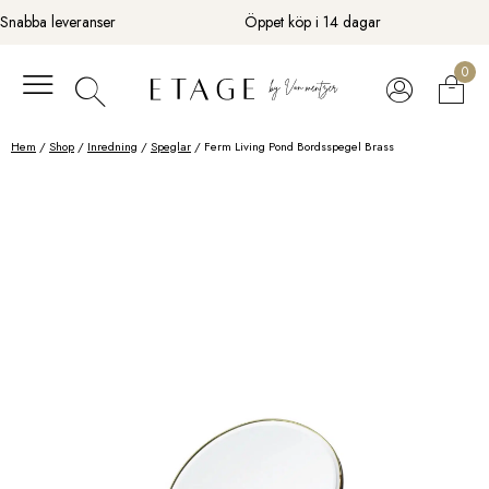
Fortsätt
Snabba leveranser
Öppet köp i 14 dagar
till
innehåll
0
Hem
/
Shop
/
Inredning
/
Speglar
/ Ferm Living Pond Bordsspegel Brass