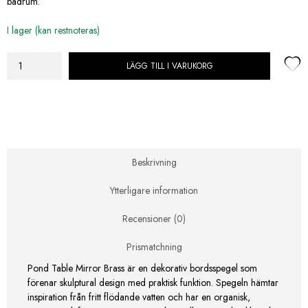
badrum.
I lager (kan restnoteras)
LÄGG TILL I VARUKORG
Ferm
Living
Pond
Bordsspegel
Brass
mängd
Beskrivning
Ytterligare information
Recensioner (0)
Prismatchning
Pond Table Mirror Brass är en dekorativ bordsspegel som
förenar skulptural design med praktisk funktion. Spegeln hämtar
inspiration från fritt flödande vatten och har en organisk,