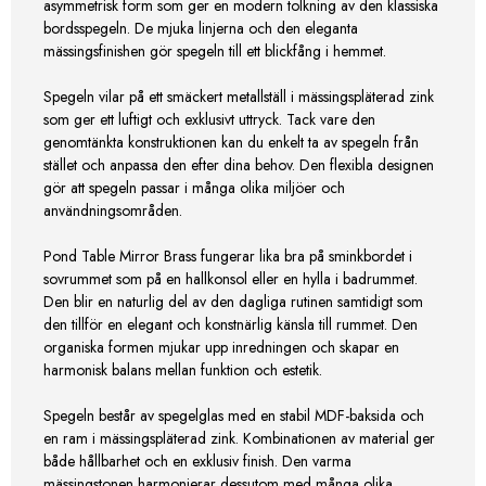
asymmetrisk form som ger en modern tolkning av den klassiska
bordsspegeln. De mjuka linjerna och den eleganta
mässingsfinishen gör spegeln till ett blickfång i hemmet.
Spegeln vilar på ett smäckert metallställ i mässingspläterad zink
som ger ett luftigt och exklusivt uttryck. Tack vare den
genomtänkta konstruktionen kan du enkelt ta av spegeln från
stället och anpassa den efter dina behov. Den flexibla designen
gör att spegeln passar i många olika miljöer och
användningsområden.
Pond Table Mirror Brass fungerar lika bra på sminkbordet i
sovrummet som på en hallkonsol eller en hylla i badrummet.
Den blir en naturlig del av den dagliga rutinen samtidigt som
den tillför en elegant och konstnärlig känsla till rummet. Den
organiska formen mjukar upp inredningen och skapar en
harmonisk balans mellan funktion och estetik.
Spegeln består av spegelglas med en stabil MDF-baksida och
en ram i mässingspläterad zink. Kombinationen av material ger
både hållbarhet och en exklusiv finish. Den varma
mässingstonen harmonierar dessutom med många olika