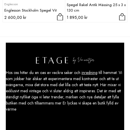
Englesson
Spegel Rakel Antik Mässing 25 x 3 x
Englesson Stockholm Spegel Vit
130 cm
2 600,00
kr
1 895,00
kr
Hos oss hittar du en oas av vackra saker och
inredning
till hemmet. Vi
som jobbar här älskar att experimentera med kontraster och att ta ut
svängarna, mixa det stora med det lilla och att testa nytt. Här mixar vi
exklusivt med vintage och vi slutar aldrig att inspireras. Det är med ett
ständigt nyfiket öga vi letar trender, märken och nya detaljer att fylla
butiken med och tillsammans mer Er lyckas vi skapa en butik fylld av
värme