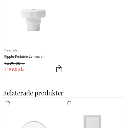
Ferm Living
Ripple Portable Lampa vit
Det
Det
1 599,00
kr
ursprungliga
nuvarande
1 199,00
kr
priset
priset
var:
är:
1
1
Relaterade produkter
599,00 kr.
199,00 kr.