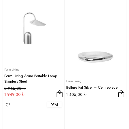
Ferm Living
Ferm Living Arum Portable Lamp –
Stainless Steel
Ferm Living
Bellure Fat Silver – Centrepiece
Det
Det
2 965,00
kr
ursprungliga
nuvarande
1 949,00
kr
1 405,00
kr
priset
priset
DEAL
var:
är:
2
1
965,00 kr.
949,00 kr.