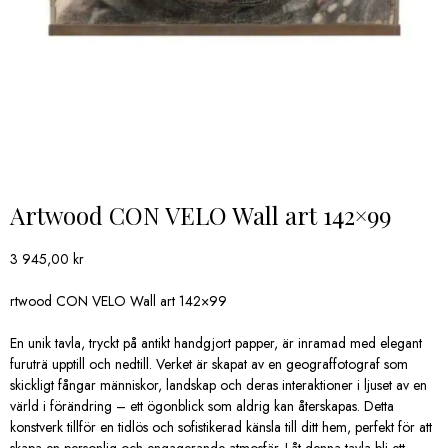
Artwood CON VELO Wall art 142×99
3 945,00
kr
rtwood CON VELO Wall art 142×99
En unik tavla, tryckt på antikt handgjort papper, är inramad med elegant
furuträ upptill och nedtill. Verket är skapat av en geograffotograf som
skickligt fångar människor, landskap och deras interaktioner i ljuset av en
värld i förändring – ett ögonblick som aldrig kan återskapas. Detta
konstverk tillför en tidlös och sofistikerad känsla till ditt hem, perfekt för att
skapa en personlig och engagerande atmosfär. Låt denna tavla bli ett