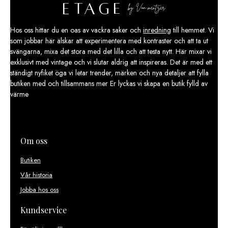
De
olika
Hos oss hittar du en oas av vackra saker och
inredning
till hemmet. Vi
alternativen
som jobbar här älskar att experimentera med kontraster och att ta ut
kan
svängarna, mixa det stora med det lilla och att testa nytt. Här mixar vi
väljas
exklusivt med vintage och vi slutar aldrig att inspireras. Det är med ett
på
ständigt nyfiket öga vi letar trender, märken och nya detaljer att fylla
produktsidan
butiken med och tillsammans mer Er lyckas vi skapa en butik fylld av
värme
Om oss
Butiken
Vår historia
Jobba hos oss
Kundservice