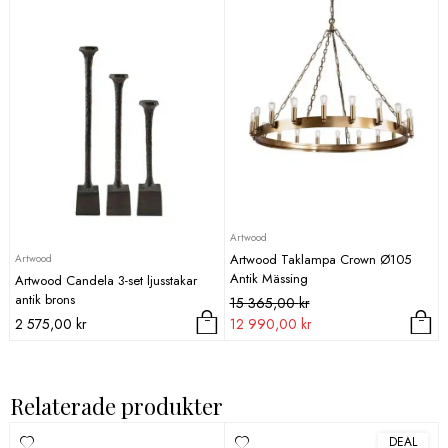
Artwood
Artwood Taklampa Crown Ø105
Artwood
Antik Mässing
Artwood Candela 3-set ljusstakar
antik brons
Det
Det
15 365,00
kr
ursprungliga
nuvarande
2 575,00
kr
12 990,00
kr
priset
priset
var:
är:
15
12
Relaterade produkter
365,00 kr.
990,00 kr.
DEAL