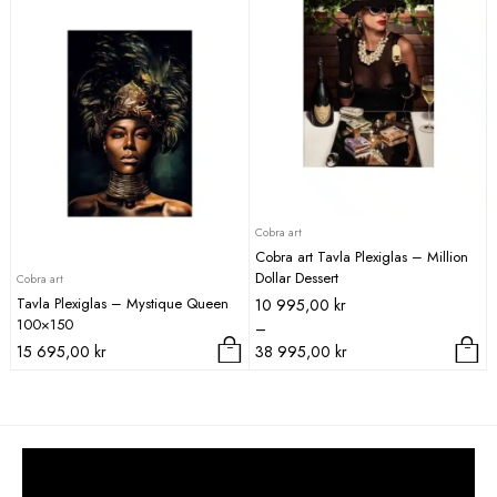
har
har
flera
flera
varianter.
varianter.
De
De
olika
olika
alternativen
alternativen
kan
kan
väljas
väljas
på
på
produktsidan
produktsidan
Cobra art
Cobra art Tavla Plexiglas – Million
Dollar Dessert
Cobra art
Tavla Plexiglas – Mystique Queen
Prisintervall:
10 995,00
kr
100×150
10
–
995,00 kr
15 695,00
kr
38 995,00
kr
till
Den
38
här
995,00 kr
produkten
har
flera
varianter.