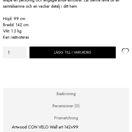
samtalsämne och en vacker detalj i ditt hem.
Höjd:
99 cm
Bredd:
142 cm
Vikt:
1.2 kg
Kan restnoteras
LÄGG TILL I VARUKORG
Artwood
CON
VELO
Wall
art
142×99
mängd
Beskrivning
Recensioner (0)
Prismatchning
Artwood CON VELO Wall art 142×99