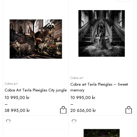
Cobra art
Cobra art
Cobra art Tavla Plexiglas – Sweet
Cobra Art Tavla Plexiglas City jungle
memory
Prisintervall:
Prisintervall:
10 995,00
kr
10 995,00
kr
10
10
–
–
995,00 kr
995,00 kr
38 995,00
kr
20 636,00
kr
till
till
Den
Den
38
20
här
här
995,00 kr
636,00 kr
produkten
produkten