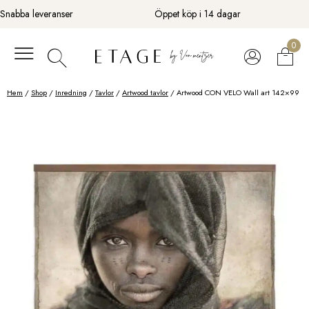
Fortsätt
Snabba leveranser
Öppet köp i 14 dagar
till
innehåll
0
Hem
/
Shop
/
Inredning
/
Tavlor
/
Artwood tavlor
/ Artwood CON VELO Wall art 142×99