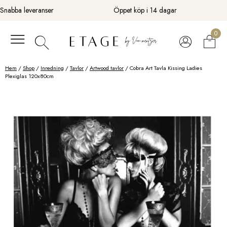
Fortsätt
Snabba leveranser
Öppet köp i 14 dagar
till
innehåll
0
Hem
/
Shop
/
Inredning
/
Tavlor
/
Artwood tavlor
/ Cobra Art Tavla Kissing Ladies
Plexiglas 120x80cm