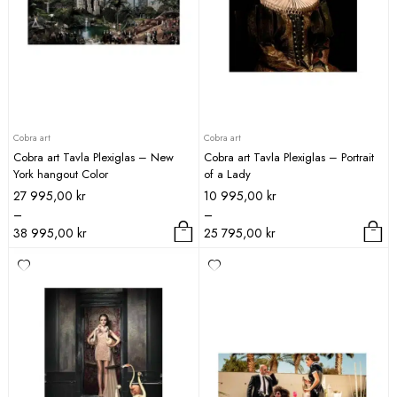
väljas
på
produktsidan
Cobra art
Cobra art
Cobra art Tavla Plexiglas – New
Cobra art Tavla Plexiglas – Portrait
York hangout Color
of a Lady
Prisintervall:
Prisintervall:
27 995,00
kr
10 995,00
kr
27
10
–
–
995,00 kr
995,00 kr
38 995,00
kr
25 795,00
kr
till
till
Den
Den
38
25
här
här
995,00 kr
795,00 kr
produkten
produkten
har
har
flera
flera
varianter.
varianter.
De
De
olika
olika