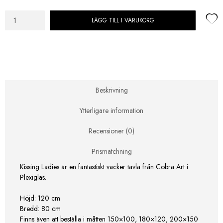
LÄGG TILL I VARUKORG
Cobra
Art
Tavla
Kissing
Ladies
Plexiglas
120x80cm
Beskrivning
mängd
Ytterligare information
Recensioner (0)
Prismatchning
Kissing Ladies är en fantastiskt vacker tavla från Cobra Art i
Plexiglas.
Höjd:
120 cm
Bredd:
80 cm
Finns även att beställa i måtten 150×100, 180×120, 200×150