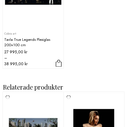
alternativen
kan
väljas
på
produktsidan
Cobra art
Tavla True Legends Plexiglas
200×100 cm
Prisintervall:
27 995,00
kr
27
–
995,00 kr
38 995,00
kr
till
Den
38
här
995,00 kr
produkten
Relaterade produkter
har
flera
varianter.
De
olika
alternativen
kan