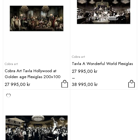
Cobra art
Tavla A Wonderful World Plexiglas
Cobra art
Cobra Art Tavla Hollywood at
Prisintervall:
27 995,00
kr
Golden age Plexiglas 200×100
27
–
995,00 kr
27 995,00
kr
38 995,00
kr
till
Den
38
här
995,00 kr
produkten
har
flera
varianter.
De
olika