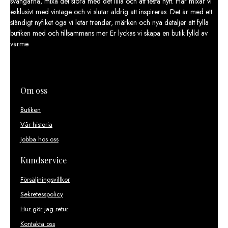
svängarna, mixa det stora med det lilla och att testa nytt. Här mixar vi
väljas
exklusivt med vintage och vi slutar aldrig att inspireras. Det är med ett
på
ständigt nyfiket öga vi letar trender, märken och nya detaljer att fylla
produktsidan
butiken med och tillsammans mer Er lyckas vi skapa en butik fylld av
värme
Om oss
Butiken
Vår historia
Jobba hos oss
Kundservice
Försäljningsvillkor
Sekretesspolicy
Hur gör jag retur
Kontakta oss