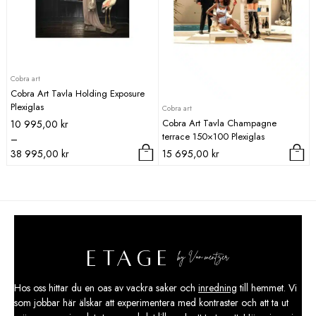
alternativen
alternativen
kan
kan
väljas
väljas
på
på
produktsidan
produktsidan
Cobra art
Cobra Art Tavla Holding Exposure
Plexiglas
Cobra art
Prisintervall:
Cobra Art Tavla Champagne
10 995,00
kr
terrace 150×100 Plexiglas
10
–
995,00 kr
38 995,00
kr
15 695,00
kr
till
Den
38
här
995,00 kr
produkten
har
flera
varianter.
De
olika
Hos oss hittar du en oas av vackra saker och
inredning
till hemmet. Vi
alternativen
som jobbar här älskar att experimentera med kontraster och att ta ut
kan