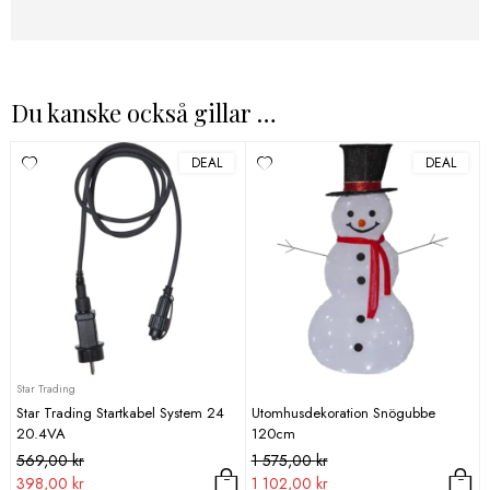
Du kanske också gillar …
DEAL
DEAL
Star Trading
Star Trading Startkabel System 24
Utomhusdekoration Snögubbe
20.4VA
120cm
Det
Det
Det
Det
569,00
kr
1 575,00
kr
ursprungliga
nuvarande
ursprungliga
nuvarande
398,00
kr
1 102,00
kr