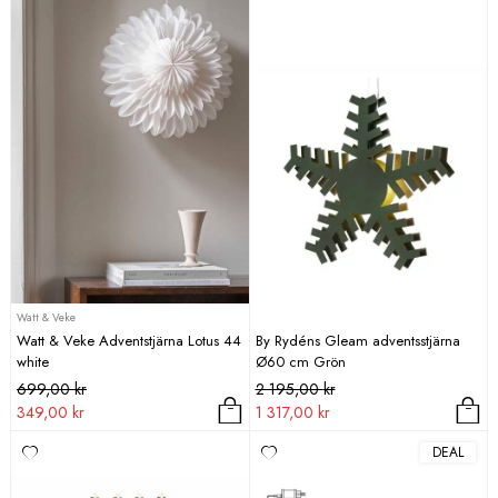
Watt & Veke
Watt & Veke Adventstjärna Lotus 44
By Rydéns Gleam adventsstjärna
white
Ø60 cm Grön
Det
Det
Det
Det
699,00
kr
2 195,00
kr
ursprungliga
nuvarande
ursprungliga
nuvarande
349,00
kr
1 317,00
kr
priset
priset
priset
priset
DEAL
var:
är:
var:
är:
699,00 kr.
349,00 kr.
2
1