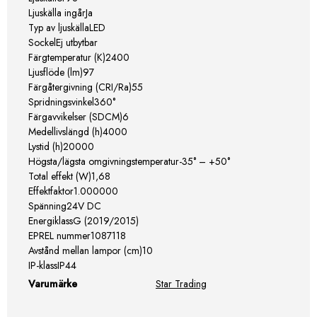
Ljuskälla ingårJa
Typ av ljuskällaLED
SockelEj utbytbar
Färgtemperatur (K)2400
Ljusflöde (lm)97
Färgåtergivning (CRI/Ra)55
Spridningsvinkel360°
Färgavvikelser (SDCM)6
Medellivslängd (h)4000
Lystid (h)20000
Högsta/lägsta omgivningstemperatur-35° – +50°
Total effekt (W)1,68
Effektfaktor1.000000
Spänning24V DC
EnergiklassG (2019/2015)
EPREL nummer
1087118
Avstånd mellan lampor (cm)10
IP-klassIP44
Varumärke
Star Trading