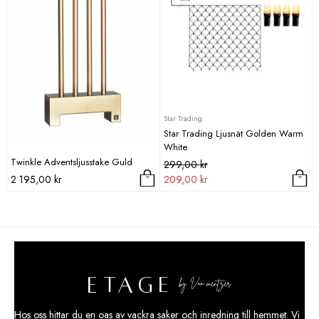
195,00 kr.
317,00 kr.
Star Trading
Star Trading Ljusnät Golden Warm
White
Twinkle Adventsljusstake Guld
Det
Det
299,00
kr
ursprungliga
nuvarande
2 195,00
kr
209,00
kr
priset
priset
var:
är:
299,00 kr.
209,00 kr.
Hos oss hittar du en oas av vackra saker och
inredning
till hemmet. Vi