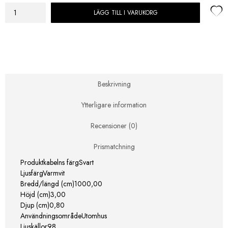
LÄGG TILL I VARUKORG
Star
Trading
Ljusslinga
Extra
System
24
mängd
Beskrivning
Ytterligare information
Recensioner (0)
Prismatchning
Produktkabelns färgSvart
LjusfärgVarmvit
Bredd/längd (cm)1000,00
Höjd (cm)3,00
Djup (cm)0,80
AnvändningsområdeUtomhus
Ljuskällor98