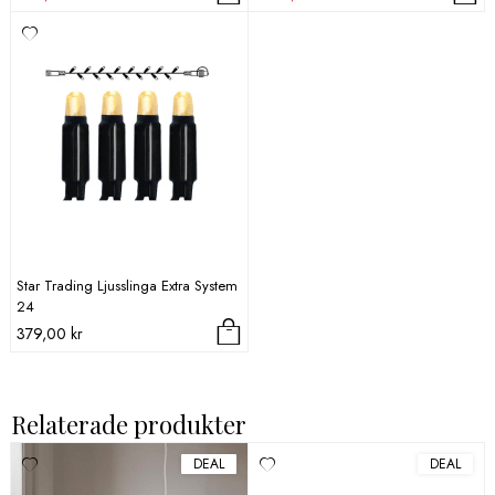
priset
priset
priset
priset
var:
är:
var:
är:
569,00 kr.
398,00 kr.
1
1
575,00 kr.
102,00 kr.
Star Trading Ljusslinga Extra System
24
379,00
kr
Relaterade produkter
DEAL
DEAL