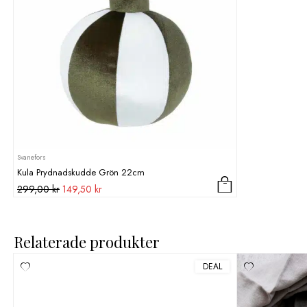
Svanefors
Kula Prydnadskudde Grön 22cm
Det
Det
299,00
kr
149,50
kr
ursprungliga
nuvarande
priset
priset
var:
är:
Relaterade produkter
299,00 kr.
149,50 kr.
DEAL