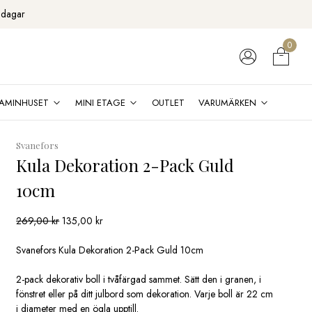
 dagar
0
AMINHUSET
MINI ETAGE
OUTLET
VARUMÄRKEN
Svanefors
Kula Dekoration 2-Pack Guld
10cm
Det
Det
269,00
kr
135,00
kr
ursprungliga
nuvarande
priset
priset
Svanefors Kula Dekoration 2-Pack Guld 10cm
var:
är:
269,00 kr.
135,00 kr.
2-pack dekorativ boll i tvåfärgad sammet. Sätt den i granen, i
fönstret eller på ditt julbord som dekoration. Varje boll är 22 cm
i diameter med en ögla upptill.