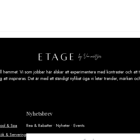
är:
var:
är:
0 kr.
89,00 kr.
1
940,00 kr.
175,00 kr.
ill hemmet. Vi som jobbar här älskar att experimentera med kontraster och att ta
ig att inspireras. Det är med ett ständigt nyfiket öga vi letar trender, märken o
Nyhetsbrev
Pool & Spa
Rea & Rabatter • Nyheter • Events
ök & Servering