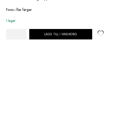
Finns i fler färger
I lager
LÄGG TILL I VARUKORG
Kula
Dekoration
2-
Pack
Guld
10cm
mängd