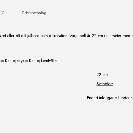
 (0)
Prismatchning
tret eller på ditt julbord som dekoration. Varje boll är 22 cm i diameter med e
as Kan ej strykas Kan ej kemtvättas
22 cm
Svanefors
Endast inloggade kunder s