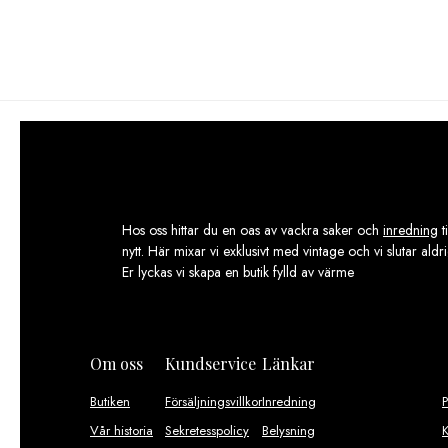
var:
är:
var:
129,00 kr.
69,00 kr.
169,0
Hos oss hittar du en oas av vackra saker och
inredning
t
nytt. Här mixar vi exklusivt med vintage och vi slutar aldr
Er lyckas vi skapa en butik fylld av värme
Om oss
Kundservice
Länkar
Butiken
Försäljningsvillkor
Inredning
Vår historia
Sekretesspolicy
Belysning
K