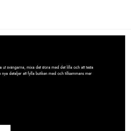
var:
är:
3
2
749,00 kr.
249,00 kr.
 ut svängarna, mixa det stora med det lilla och att testa
ch nya detaljer att fylla butiken med och tillsammans mer