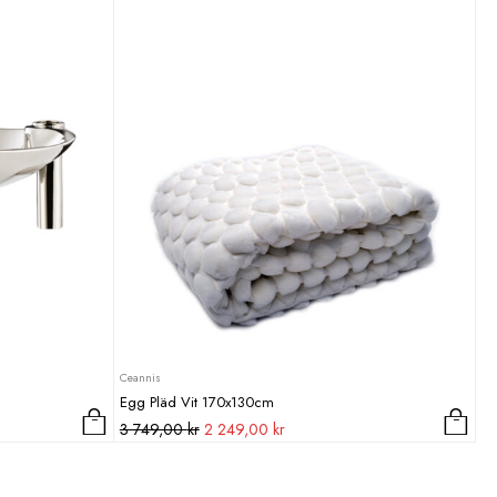
Ceannis
Egg Pläd Vit 170x130cm
Det
Det
3 749,00
kr
2 249,00
kr
ursprungliga
nuvarande
priset
priset