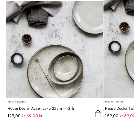
House Doctor
House Doctor
House Doctor Assiett Lake 22cm – Grå
House Doctor Ta
Det
Det
Det
129,00
kr
69,00
kr
169,00
kr
89,
ursprungliga
nuvarande
urspr
priset
priset
priset