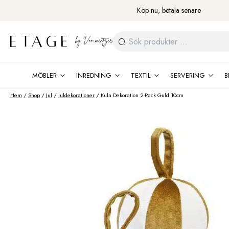
Fortsätt
Köp nu, betala senare
till
innehåll
Sök
efter:
MÖBLER
INREDNING
TEXTIL
SERVERING
B
Hem
/
Shop
/
Jul
/
Juldekorationer
/ Kula Dekoration 2-Pack Guld 10cm