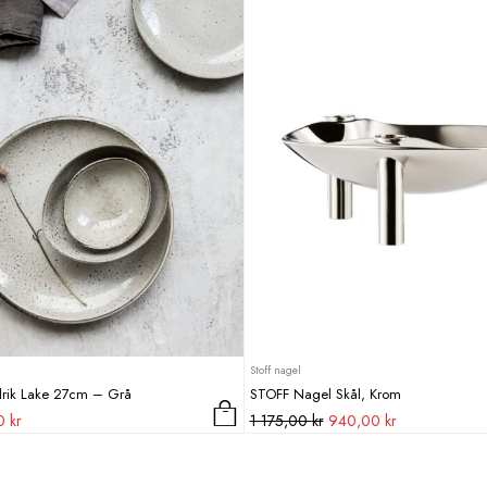
Stoff nagel
llrik Lake 27cm – Grå
STOFF Nagel Skål, Krom
Det
Det
Det
00
kr
1 175,00
kr
940,00
kr
ungliga
nuvarande
ursprungliga
nuvarande
priset
priset
priset