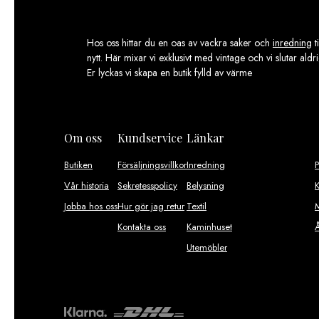
på
produktsidan
Hos oss hittar du en oas av vackra saker och
inredning
t
nytt. Här mixar vi exklusivt med vintage och vi slutar aldr
Er lyckas vi skapa en butik fylld av värme
Om oss
Kundservice
Länkar
Butiken
Försäljningsvillkor
Inredning
Vår historia
Sekretesspolicy
Belysning
K
Jobba hos oss
Hur gör jag retur
Textil
M
Kontakta oss
Kaminhuset
Utemöbler