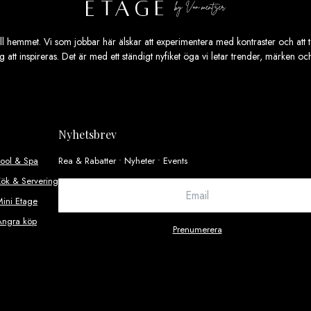
ill hemmet. Vi som jobbar här älskar att experimentera med kontraster och att ta
ig att inspireras. Det är med ett ständigt nyfiket öga vi letar trender, märken o
Nyhetsbrev
Pool & Spa
Rea & Rabatter • Nyheter • Events
ök & Servering
ini Etage
Ångra köp
Prenumerera