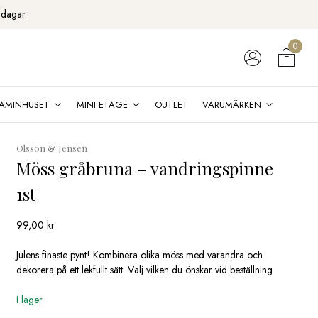
 dagar
0
AMINHUSET
MINI ETAGE
OUTLET
VARUMÄRKEN
Olsson & Jensen
Möss gråbruna – vandringspinne
1st
99,00
kr
Julens finaste pynt! Kombinera olika möss med varandra och
dekorera på ett lekfullt sätt. Välj vilken du önskar vid beställning
I lager