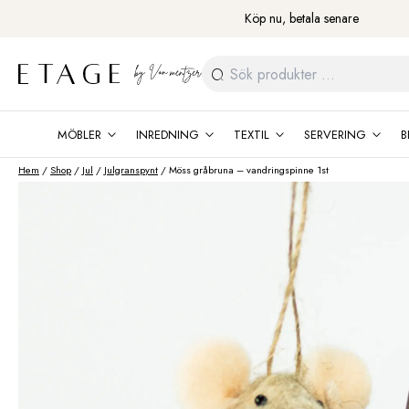
Fortsätt
Köp nu, betala senare
till
innehåll
Sök
efter:
MÖBLER
INREDNING
TEXTIL
SERVERING
B
Hem
/
Shop
/
Jul
/
Julgranspynt
/ Möss gråbruna – vandringspinne 1st