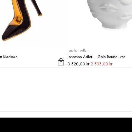
Jonathan Adler
rt Klacksko
Jonathan Adler – Gala Round, vas
Det
Det
3 520,00
kr
2 595,00
kr
ursprungliga
nuvarande
priset
priset
var:
är:
3
2
520,00 kr.
595,00 kr.