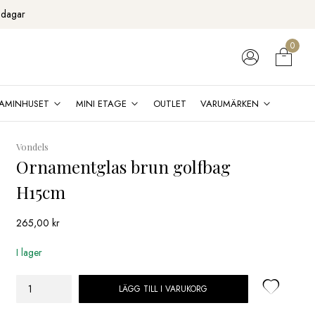
 dagar
0
AMINHUSET
MINI ETAGE
OUTLET
VARUMÄRKEN
Vondels
Ornamentglas brun golfbag
H15cm
265,00
kr
I lager
LÄGG TILL I VARUKORG
Ornamentglas
brun