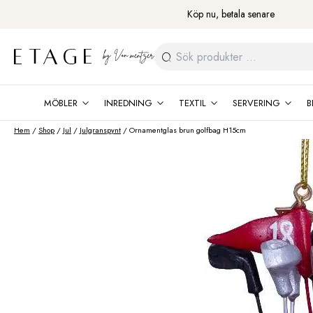
Fortsätt
Köp nu, betala senare
till
innehåll
Sök
efter:
MÖBLER
INREDNING
TEXTIL
SERVERING
B
Hem
/
Shop
/
Jul
/
Julgranspynt
/ Ornamentglas brun golfbag H15cm