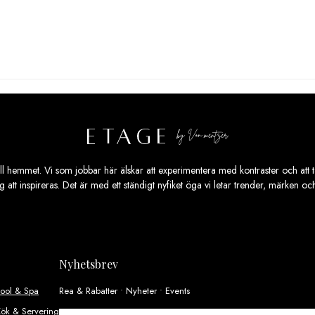
ill hemmet. Vi som jobbar här älskar att experimentera med kontraster och att ta
ig att inspireras. Det är med ett ständigt nyfiket öga vi letar trender, märken o
Nyhetsbrev
Pool & Spa
Rea & Rabatter • Nyheter • Events
ök & Servering