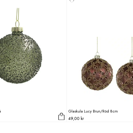
å
Glaskula Lucy Brun/Röd 8cm
49,00
kr