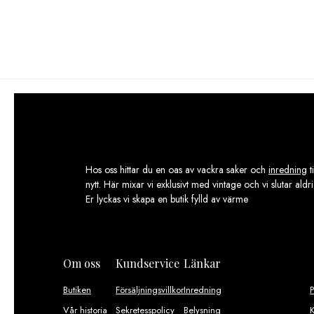
Hos oss hittar du en oas av vackra saker och
inredning
t
nytt. Här mixar vi exklusivt med vintage och vi slutar aldr
Er lyckas vi skapa en butik fylld av värme
Om oss
Kundservice
Länkar
Butiken
Försäljningsvillkor
Inredning
Vår historia
Sekretesspolicy
Belysning
K