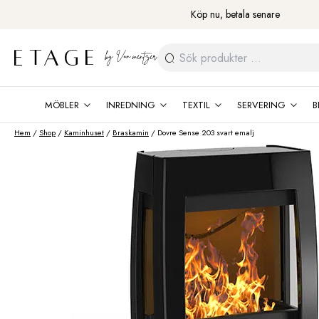
Fortsätt
Köp nu, betala senare
till
innehåll
Sök
efter:
MÖBLER
INREDNING
TEXTIL
SERVERING
B
Hem
/
Shop
/
Kaminhuset
/
Braskamin
/ Dovre Sense 203 svart emalj