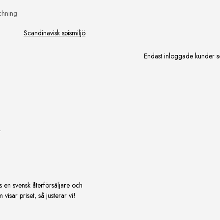
chning
Scandinavisk spismiljö
Endast inloggade kunder s
.
s en svensk återförsäljare och
isar priset, så justerar vi!