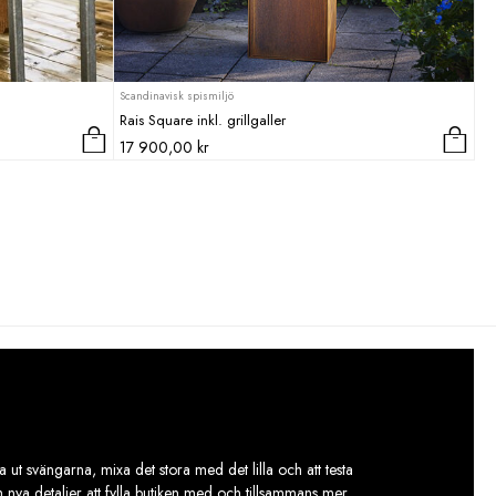
Scandinavisk spismiljö
Rais Square inkl. grillgaller
17 900,00
kr
 ut svängarna, mixa det stora med det lilla och att testa
ch nya detaljer att fylla butiken med och tillsammans mer