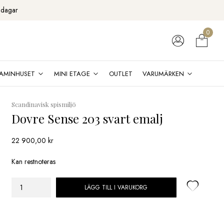
 dagar
0
AMINHUSET
MINI ETAGE
OUTLET
VARUMÄRKEN
Scandinavisk spismiljö
Dovre Sense 203 svart emalj
22 900,00
kr
Kan restnoteras
LÄGG TILL I VARUKORG
Dovre
Sense
203
svart