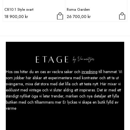
C810:1 Style svart
Roma Garden
18 900,00
kr
26 700,00
kr
Hos oss hittar du en oas av vackra saker och
inredning
till hemmet. Vi
som jobbar här älskar att experimentera med kontraster och att ta ut
svängarna, mixa det stora med det lilla och att testa nytt. Här mixar vi
exklusivt med vintage och vi slutar aldrig att inspireras. Det är med ett
ständigt nyfiket öga vi letar trender, märken och nya detaljer att fylla
butiken med och tillsammans mer Er lyckas vi skapa en butik fylld av
värme