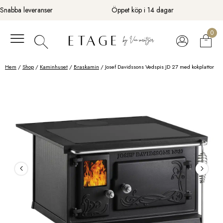
Fortsätt
Snabba leveranser
Öppet köp i 14 dagar
till
innehåll
0
Hem
/
Shop
/
Kaminhuset
/
Braskamin
/ Josef Davidssons Vedspis JD 27 med kokplattor