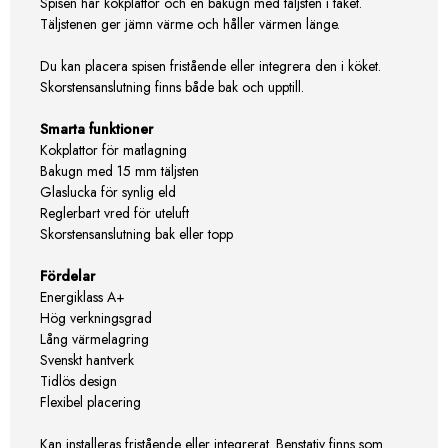
Spisen har kokplattor och en bakugn med täljsten i taket.
Täljstenen ger jämn värme och håller värmen länge.
Du kan placera spisen fristående eller integrera den i köket.
Skorstensanslutning finns både bak och upptill.
Smarta funktioner
Kokplattor för matlagning
Bakugn med 15 mm täljsten
Glaslucka för synlig eld
Reglerbart vred för uteluft
Skorstensanslutning bak eller topp
Fördelar
Energiklass A+
Hög verkningsgrad
Lång värmelagring
Svenskt hantverk
Tidlös design
Flexibel placering
Kan installeras fristående eller integrerat. Benstativ finns som