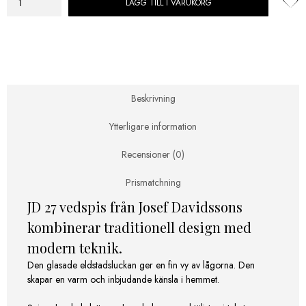
LÄGG TILL I VARUKORG
Josef
Davidssons
Vedspis
JD
27
med
kokplattor
Beskrivning
mängd
Ytterligare information
Recensioner (0)
Prismatchning
JD 27 vedspis från Josef Davidssons
kombinerar traditionell design med
modern teknik.
Den glasade eldstadsluckan ger en fin vy av lågorna. Den
skapar en varm och inbjudande känsla i hemmet.