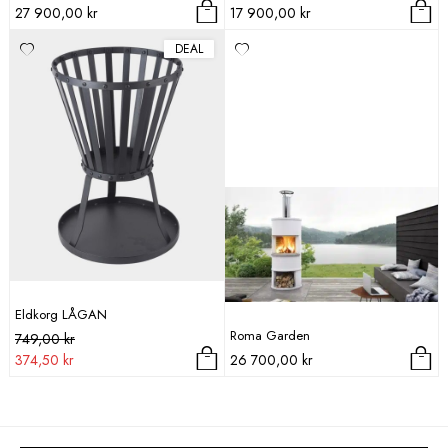
27 900,00
kr
17 900,00
kr
DEAL
Eldkorg LÅGAN
Roma Garden
Det
Det
749,00
kr
ursprungliga
nuvarande
374,50
kr
26 700,00
kr
priset
priset
var:
är:
749,00 kr.
374,50 kr.