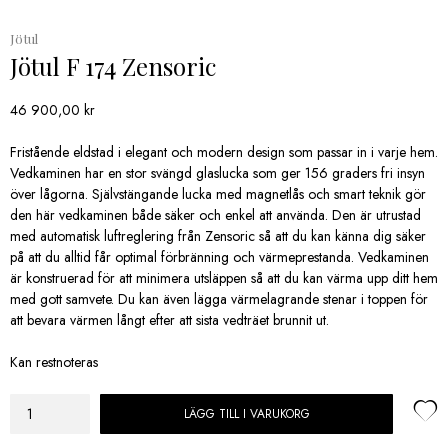
Jötul
Jötul F 174 Zensoric
46 900,00
kr
Fristående eldstad i elegant och modern design som passar in i varje hem.
Vedkaminen har en stor svängd glaslucka som ger 156 graders fri insyn
över lågorna. Självstängande lucka med magnetlås och smart teknik gör
den här vedkaminen både säker och enkel att använda. Den är utrustad
med automatisk luftreglering från Zensoric så att du kan känna dig säker
på att du alltid får optimal förbränning och värmeprestanda. Vedkaminen
är konstruerad för att minimera utsläppen så att du kan värma upp ditt hem
med gott samvete. Du kan även lägga värmelagrande stenar i toppen för
att bevara värmen långt efter att sista vedträet brunnit ut.
Kan restnoteras
LÄGG TILL I VARUKORG
Jötul
F