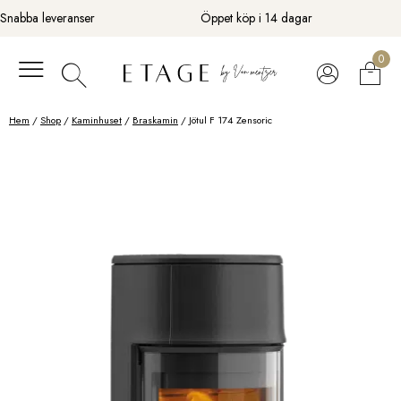
Fortsätt
Snabba leveranser
Öppet köp i 14 dagar
till
innehåll
0
Hem
/
Shop
/
Kaminhuset
/
Braskamin
/ Jötul F 174 Zensoric