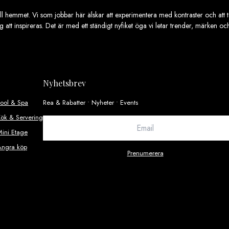
ill hemmet. Vi som jobbar här älskar att experimentera med kontraster och att ta
ig att inspireras. Det är med ett ständigt nyfiket öga vi letar trender, märken o
Nyhetsbrev
Pool & Spa
Rea & Rabatter • Nyheter • Events
ök & Servering
ini Etage
Ångra köp
Prenumerera