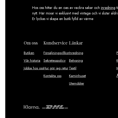
Hos oss hittar du en oas av vackra saker och
inredning
t
nytt. Här mixar vi exklusivt med vintage och vi slutar aldr
Er lyckas vi skapa en butik fylld av värme
Om oss
Kundservice
Länkar
Butiken
Försäljningsvillkor
Inredning
Vår historia
Sekretesspolicy
Belysning
K
Jobba hos oss
Hur gör jag retur
Textil
M
Kontakta oss
Kaminhuset
Utemöbler