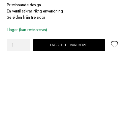
Prisvinnande design
En ventil säkrar riktig användning
Se elden från tre sidor
I lager (kan restnoteras)
LÄGG TILL I VARUKORG
Jötul
F
378v2
HT
Advance,
lucka
i
sockel,
svart
lack
mängd