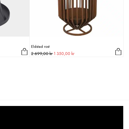
Eldstad rost
Det
Det
2 699,00
kr
1 350,00
kr
ursprungliga
nuvarande
priset
priset
var:
är:
2
1
699,00 kr.
350,00 kr.