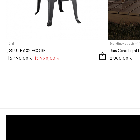
Jötul
Scandinavisk spismil
JØTUL F 602 ECO BP
Rais Cone Light L
Det
Det
15 490,00
kr
13 990,00
kr
2 800,00
kr
ursprungliga
nuvarande
priset
priset
var:
är:
15
13
490,00 kr.
990,00 kr.