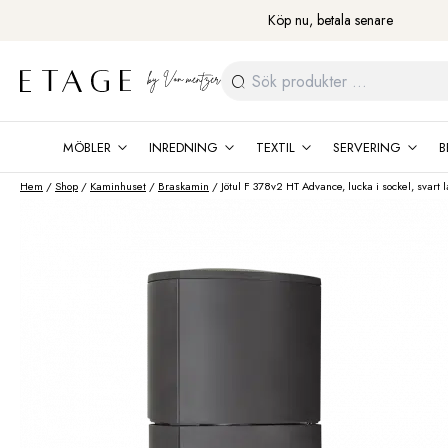
Fortsätt
Köp nu, betala senare
till
innehåll
Sök
efter:
MÖBLER
INREDNING
TEXTIL
SERVERING
B
Hem
/
Shop
/
Kaminhuset
/
Braskamin
/ Jötul F 378v2 HT Advance, lucka i sockel, svart l