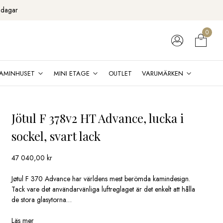
 dagar
0
AMINHUSET
MINI ETAGE
OUTLET
VARUMÄRKEN
Jötul F 378v2 HT Advance, lucka i
sockel, svart lack
47 040,00
kr
Jøtul F 370 Advance har världens mest berömda kamindesign.
Tack vare det användarvänliga luftreglaget är det enkelt att hålla
de stora glasytorna…
Läs mer