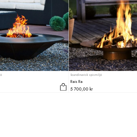
jö
Scandinavisk spismiljö
Rais Ra
5 700,00
kr