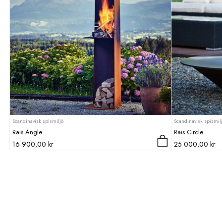
Scandinavisk spismiljö
Scandinavisk spismil
Rais Angle
Rais Circle
16 900,00
kr
25 000,00
kr