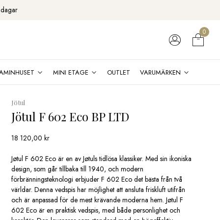
 dagar
0
AMINHUSET
MINI ETAGE
OUTLET
VARUMÄRKEN
Jötul
Jötul F 602 Eco BP LTD
18 120,00
kr
Jøtul F 602 Eco är en av Jøtuls tidlösa klassiker. Med sin ikoniska
design, som går tillbaka till 1940, och modern
förbränningsteknologi erbjuder F 602 Eco det bästa från två
världar. Denna vedspis har möjlighet att ansluta friskluft utifrån
och är anpassad för de mest krävande moderna hem. Jøtul F
602 Eco är en praktisk vedspis, med både personlighet och