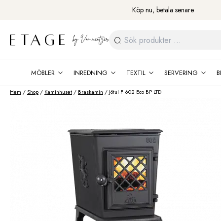
Fortsätt
Köp nu, betala senare
till
innehåll
Sök
efter:
MÖBLER
INREDNING
TEXTIL
SERVERING
B
Hem
/
Shop
/
Kaminhuset
/
Braskamin
/ Jötul F 602 Eco BP LTD