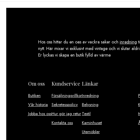
Hos oss hittar du en oas av vackra saker och
inredning
t
nytt. Här mixar vi exklusivt med vintage och vi slutar aldr
Er lyckas vi skapa en butik fylld av värme
Om oss
Kundservice
Länkar
Butiken
Försäljningsvillkor
Inredning
Vår historia
Sekretesspolicy
Belysning
K
Jobba hos oss
Hur gör jag retur
Textil
M
Kontakta oss
Kaminhuset
Utemöbler