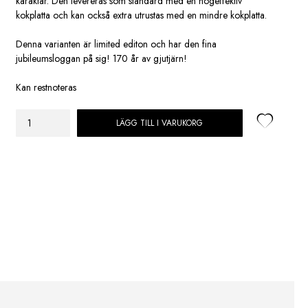
karaktär. Den levereras som standard med en högeffektiv
kokplatta och kan också extra utrustas med en mindre kokplatta.
Denna varianten är limited editon och har den fina
jubileumsloggan på sig! 170 år av gjutjärn!
Kan restnoteras
LÄGG TILL I VARUKORG
Jötul
F
602
Eco
BP
LTD
mängd