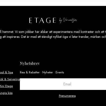
ill hemmet. Vi som jobbar här älskar att experimentera med kontraster och att ta
ig att inspireras. Det är med ett ständigt nyfiket öga vi letar trender, märken o
Nyhetsbrev
Pool & Spa
Rea & Rabatter • Nyheter • Events
ök & Servering
ini Etage
Ångra köp
Prenumerera